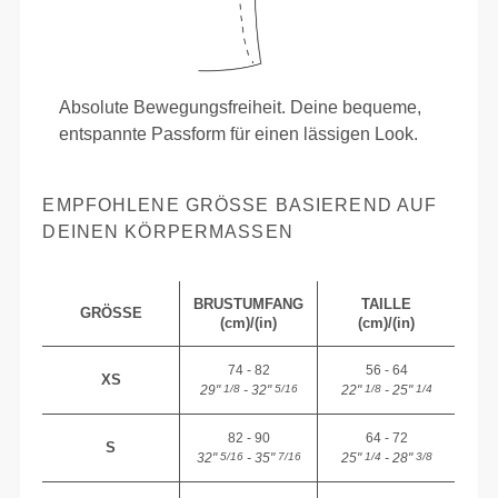
Absolute Bewegungsfreiheit. Deine bequeme,
entspannte Passform für einen lässigen Look.
EMPFOHLENE GRÖSSE BASIEREND AUF D
EINEN KÖRPERMASSEN
BRUSTUMFANG
TAILLE
GRÖSSE
(cm)/(in)
(cm)/(in)
74 - 82
56 - 64
XS
29"
- 32"
22"
- 25"
1/8
5/16
1/8
1/4
82 - 90
64 - 72
S
32"
- 35"
25"
- 28"
5/16
7/16
1/4
3/8