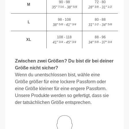
90 - 98
72 - 80
M
35"
- 38"
28"
- 31"
7/16
5/8
3/8
1/2
98 - 108
80 - 88
L
38"
- 41"
31"
- 34"
5/8
3/4
1/2
5/8
108 - 118
88 - 96
XL
41"
- 45"
34"
- 37"
3/4
3/4
5/8
3/4
Zwischen zwei Größen? Du bist dir bei deiner
Größe nicht sicher?
Wenn du unentschlossen bist, wähle eine
Größe größer für eine lockere Passform oder
eine Größe kleiner für eine engere Passform.
Unsere Produkte werden so gefertigt, dass sie
der tatsächlichen Größe entsprechen.