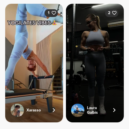
1
2
Laura
Xarasso
Galbis