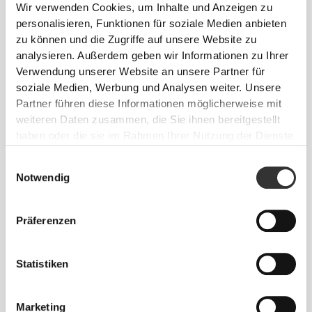
Wir verwenden Cookies, um Inhalte und Anzeigen zu
Zusammensetzung
personalisieren, Funktionen für soziale Medien anbieten
61% Polyester
zu können und die Zugriffe auf unsere Website zu
34% Polyamid
analysieren. Außerdem geben wir Informationen zu Ihrer
5% Elastan
Verwendung unserer Website an unsere Partner für
Made in Portugal
soziale Medien, Werbung und Analysen weiter. Unsere
Partner führen diese Informationen möglicherweise mit
weiteren Daten zusammen, die Sie ihnen bereitgestellt
haben oder die sie im Rahmen Ihrer Nutzung der Dienste
gesammelt haben.
Einwilligungsauswahl
Notwendig
Größen-Guide
Präferenzen
Dieser Artikel
Statistiken
Marketing