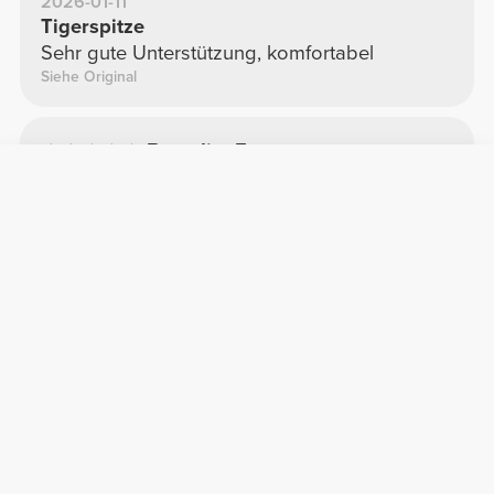
2026-01-11
Tigerspitze
Sehr gute Unterstützung, komfortabel
Siehe Original
Benedita F.
2026-01-15
Spitze
Wunderschöne Farbe
Siehe Original
Nerea B.
2025-10-11
Wertvoll
Es sieht sehr schön aus auf
Siehe Original