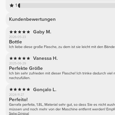
1
Kundenbewertungen
Gaby M.
2026-05-23
Bottle
Ich liebe diese große Flasche, zu dem ist sie leicht mit den Bände
Vanessa H.
2025-06-29
Perfekte Größe
Ich bin sehr zufrieden mit dieser Flasche! Ich trinke dadurch vie
nachzufüllen.
Gonçalo L.
2024-11-27
Perfeito!
Garrafa perfeita, 1.8L, Material sehr gut, so dass Sie es nicht
müssen und noch mehr von der Maschine entfernt werden! Empfe
Siehe Original