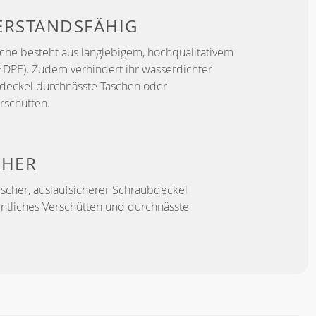
ERSTANDSFÄHIG
sche besteht aus langlebigem, hochqualitativem
HDPE). Zudem verhindert ihr wasserdichter
deckel durchnässte Taschen oder
rschütten.
CHER
ischer, auslaufsicherer Schraubdeckel
entliches Verschütten und durchnässte