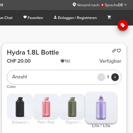
.99
Versand nach:
Sprache
DE
ive-Chat
Favoriten
Einloggen | Registrieren
Hydra 1.8L Bottle
CHF 20.00
Verfügbar
192
Anzahl
1
Color
Schwarz /
Pink / Pink
Ölgrün /
Lila / Lila
Schwarz
Ölgrün