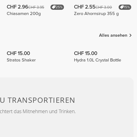
CHF 2.96
CHF 2.55
CHF 3.95
CHF 3.00
25%
15%
Chiasamen 200g
Zero Ahornsirup 355 g
Alles ansehen
CHF 15.00
CHF 15.00
Stratos Shaker
Hydra 1.0L Crystal Bottle
ZU TRANSPORTIEREN
ichtert das Mitnehmen und Trinken.