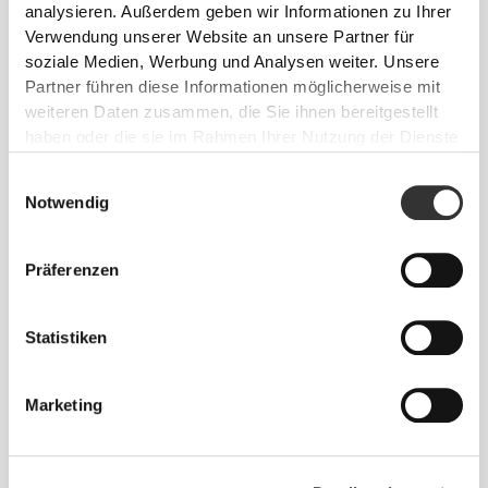
Alles
Aus unserer Community
analysieren. Außerdem geben wir Informationen zu Ihrer
ansehen
Verwendung unserer Website an unsere Partner für
soziale Medien, Werbung und Analysen weiter. Unsere
Partner führen diese Informationen möglicherweise mit
weiteren Daten zusammen, die Sie ihnen bereitgestellt
haben oder die sie im Rahmen Ihrer Nutzung der Dienste
gesammelt haben.
Einwilligungsauswahl
Notwendig
Irina
Präferenzen
2
Statistiken
Marketing
Alexandra
Kata Toma
Corte Real