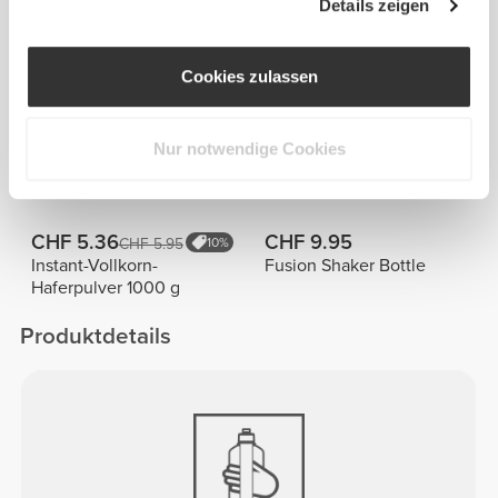
Details zeigen
Alles
Gekauft mit
Cookies zulassen
ansehen
Nur notwendige Cookies
CHF 2.96
CHF 10.00
CHF 3.95
25%
Chiasamen 200g
Script Sporthandtuch
CHF 5.36
CHF 9.95
CHF 5.95
10%
Instant-Vollkorn-
Fusion Shaker Bottle
Haferpulver 1000 g
Produktdetails