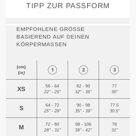
TIPP ZUR PASSFORM
EMPFOHLENE GRÖSSE B
ASIEREND AUF DEINEN K
ÖRPERMASSEN
(cm)
(in)
56 - 64
82 - 90
77
XS
22" - 25"
32" - 35"
30"
64 - 72
90 - 98
77.5
S
25" - 28"
35" - 39"
30.5"
72 - 80
98 - 106
78
M
28" - 31"
39" - 42"
31"