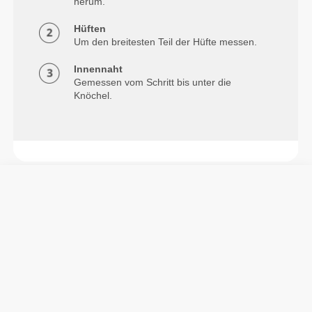
herum.
Hüften
Um den breitesten Teil der Hüfte messen.
Innennaht
Gemessen vom Schritt bis unter die
Knöchel.
Info und Pflegehinweise
Größe des Models: 1,75 m - 5’8" | Model trägt:
Größe S
Siehe Größentabelle in der Beschreibung.