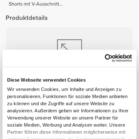
Shorts mit V-Ausschnitt
hinten
Produktdetails
ENTWICKELT, UM
SICH ZU
Diese Webseite verwendet Cookies
DEHNEN
Wir verwenden Cookies, um Inhalte und Anzeigen zu
Im Labor entwickelte 2-Wege-Stretch-Konstruktion,
personalisieren, Funktionen für soziale Medien anbieten
die für plötzliche Geschwindigkeitsstöße und
zu können und die Zugriffe auf unsere Website zu
Richtungswechsel ausgelegt ist.
analysieren. Außerdem geben wir Informationen zu Ihrer
Verwendung unserer Website an unsere Partner für
soziale Medien, Werbung und Analysen weiter. Unsere
Partner führen diese Informationen möglicherweise mit