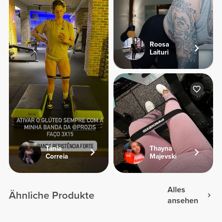
Roosa
Laituri
Tânia
Thayna
Correia
Majevski
Alles
Ähnliche Produkte
ansehen