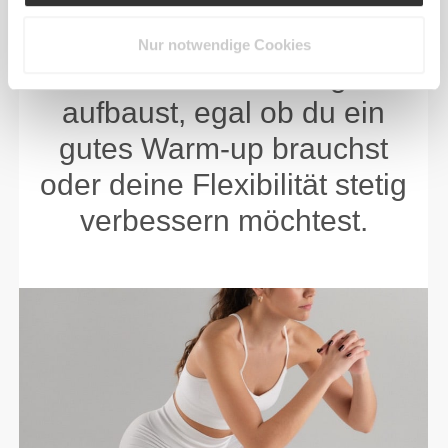
Steigere dein Training,
indem du Kraft, Ausdauer
Nur notwendige Cookies
und Widerstandsfähigkeit
aufbaust, egal ob du ein
gutes Warm-up brauchst
oder deine Flexibilität stetig
verbessern möchtest.