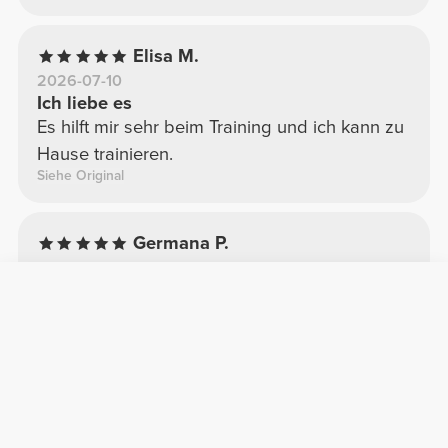
Elisa M.
2026-07-10
Ich liebe es
Es hilft mir sehr beim Training und ich kann zu
Hause trainieren.
Siehe Original
Germana P.
2026-07-07
Ausgezeichnetes Produkt.
Hohe Strapazierfähigkeit. Leicht zu waschen
und zu trocknen.
Siehe Original
Maéva P.