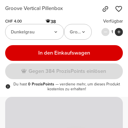
Groove Vertical Pillenbox
Verfügbar
38
CHF 4.00
Dunkelgrau
Groove vertikale Pillenbox
1
In den Einkaufswagen
Gegen 384 ProzisPoints einlösen
Du hast
0 ProzisPoints
— verdiene mehr, um dieses Produkt
kostenlos zu erhalten!