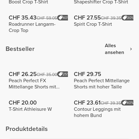
Boost Crop T-Shirt
Shapeshifter Crop T-Shirt
CHF 35.43
CHF 27.55
CHF 59.05
40%
CHF 39.35
30%
Roadrunner Langarm-
Spirit Crop T-Shirt
Crop Top
Alles
Bestseller
ansehen
CHF 26.25
CHF 29.75
CHF 35.00
25%
Peach Perfect FX
Peach Perfect Mittellange
Mittellange Shorts mit
Shorts mit hoher Taille
normaler Taille
CHF 20.00
CHF 23.61
CHF 39.35
40%
T-Shirt Athleisure W
Contour Leggings mit
hohem Bund
Produktdetails