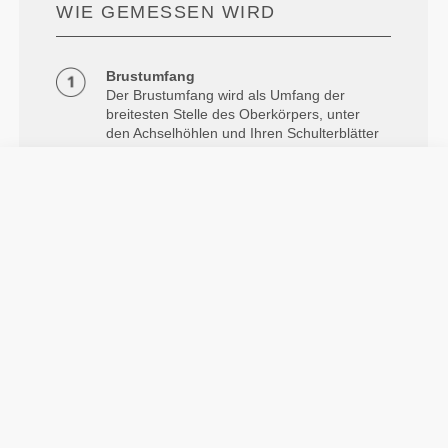
WIE GEMESSEN WIRD
Brustumfang
Der Brustumfang wird als Umfang der
breitesten Stelle des Oberkörpers, unter
den Achselhöhlen und Ihren Schulterblätter
gemessen, wobei das Maßband horizontal
eng am Körper anliegen sollte.
Taille
Messung um die natürliche Gürtellinie
herum.
Hüften
Um den breitesten Teil der Hüfte messen.
Info und Pflegehinweise