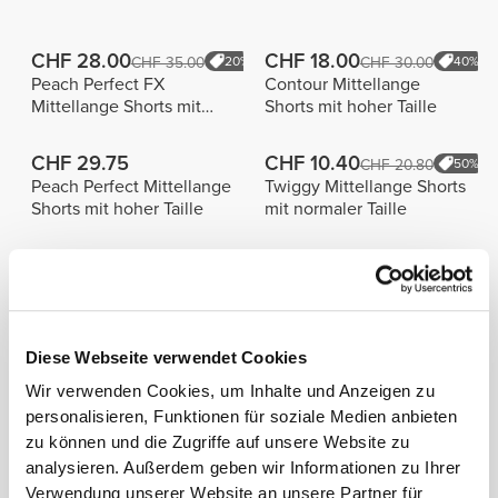
CHF 28.00
CHF 18.00
CHF 35.00
20%
CHF 30.00
40%
Peach Perfect FX
Contour Mittellange
Mittellange Shorts mit
Shorts mit hoher Taille
normaler Taille
CHF 29.75
CHF 10.40
CHF 20.80
50%
Peach Perfect Mittellange
Twiggy Mittellange Shorts
Shorts mit hoher Taille
mit normaler Taille
Alles
Bestseller
ansehen
Diese Webseite verwendet Cookies
CHF 40.00
CHF 19.95
MuseFit Shorts mit
Athleisure Shorts mit
Wir verwenden Cookies, um Inhalte und Anzeigen zu
mittelhohem Bund
mittelhohem Bund
personalisieren, Funktionen für soziale Medien anbieten
zu können und die Zugriffe auf unsere Website zu
CHF 40.00
CHF 44.65
analysieren. Außerdem geben wir Informationen zu Ihrer
MuseFit Mittelhohe
IronMode Shorts
Verwendung unserer Website an unsere Partner für