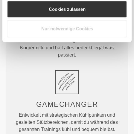
Cookies zulassen
DER BAUCHBEREICH IM
FOKUS
Nur notwendige Cookies
Unser hoher Taillenbund glättet und stützt die
Körpermitte und hält alles bedeckt, egal was
passiert.
GAMECHANGER
Entwickelt mit strategischen Kühlpunkten und
gezielten Stützbereichen, damit du während des
gesamten Trainings kühl und bequem bleibst.