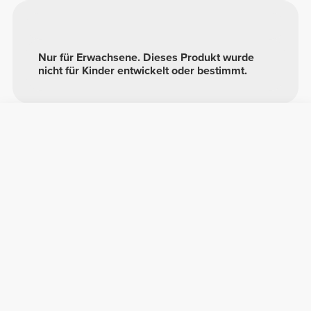
Nur für Erwachsene. Dieses Produkt wurde
nicht für Kinder entwickelt oder bestimmt.
Zusammensetzung
75% Polyester
21% Polyamid
4% Elastan
Made in Portugal
Gesamtbewertungen