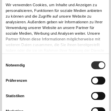
Wir verwenden Cookies, um Inhalte und Anzeigen zu
sondern auch dafür, dass du dich wohlfühlst.
personalisieren, Funktionen für soziale Medien anbieten
zu können und die Zugriffe auf unsere Website zu
analysieren. Außerdem geben wir Informationen zu Ihrer
Verwendung unserer Website an unsere Partner für
ENTWICKELT MIT
REVOKNIT
soziale Medien, Werbung und Analysen weiter. Unsere
-TECHNOLOGIE
Partner führen diese Informationen möglicherweise mit
weiteren Daten zusammen, die Sie ihnen bereitgestellt
haben oder die sie im Rahmen Ihrer Nutzung der Dienste
gesammelt haben.
Einwilligungsauswahl
Notwendig
Präferenzen
RevoKnit
ist eine von Prozis entwickelte
fortschrittliche Stricktechnologie, die
leistungsstarke, hautähnliche Kleidungsstücke mit
Statistiken
verbesserter Dehnbarkeit, Halt und Komfort schafft.