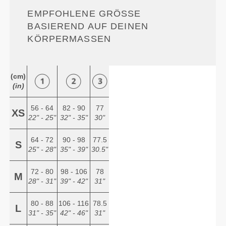
EMPFOHLENE GRÖSSE B
ASIEREND AUF DEINEN K
ÖRPERMASSEN
(cm)
(in)
56 - 64
82 - 90
77
XS
22" - 25"
32" - 35"
30"
64 - 72
90 - 98
77.5
S
25" - 28"
35" - 39"
30.5"
72 - 80
98 - 106
78
M
28" - 31"
39" - 42"
31"
80 - 88
106 - 116
78.5
L
31" - 35"
42" - 46"
31"