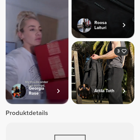
Roosa
Laituri
3
Georgia
Attila Toth
Rose
Produktdetails