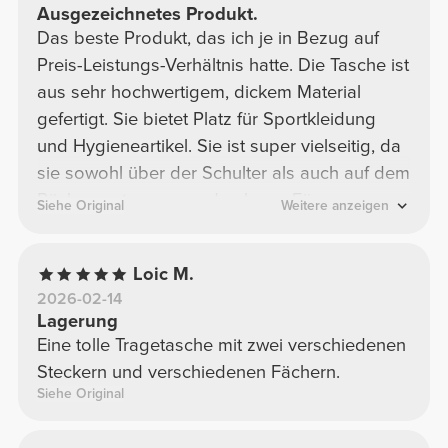
Ausgezeichnetes Produkt.
Das beste Produkt, das ich je in Bezug auf
Preis-Leistungs-Verhältnis hatte. Die Tasche ist
aus sehr hochwertigem, dickem Material
gefertigt. Sie bietet Platz für Sportkleidung
und Hygieneartikel. Sie ist super vielseitig, da
sie sowohl über der Schulter als auch auf dem
Rücken getragen werden kann. Für
Siehe Original
Weitere anzeigen
Motorradfahrer ist sie ein echter Gewinn, da
man mit der gesamten benötigten Ausrüstung
Loic M.
bequem fahren kann.
2026-02-14
Lagerung
Eine tolle Tragetasche mit zwei verschiedenen
Steckern und verschiedenen Fächern.
Siehe Original