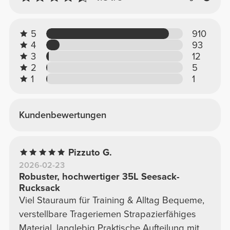
5
910
4
93
3
12
2
5
1
1
Kundenbewertungen
Pizzuto G.
2026-02-23
Robuster, hochwertiger 35L Seesack-
Rucksack
Viel Stauraum für Training & Alltag Bequeme,
verstellbare Trageriemen Strapazierfähiges
Material, langlebig Praktische Aufteilung mit