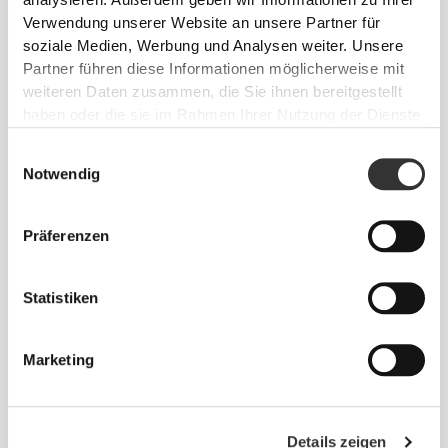
Verwendung unserer Website an unsere Partner für
soziale Medien, Werbung und Analysen weiter. Unsere
Partner führen diese Informationen möglicherweise mit
weiteren Daten zusammen, die Sie ihnen bereitgestellt
haben oder die sie im Rahmen Ihrer Nutzung der Dienste
gesammelt haben.
Einwilligungsauswahl
Notwendig
Präferenzen
A
- 25 cm - 9.84"
|
B
- 47 cm - 18.50"
C
- 30 cm - 11.81"
Statistiken
Marketing
Info und Pflegehinweise
Details zeigen