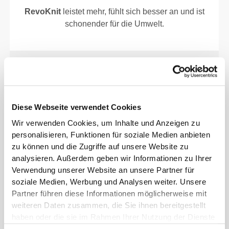
RevoKnit
leistet mehr, fühlt sich besser an und ist
schonender für die Umwelt.
FASERTECHNOLOGIE
Diese Webseite verwendet Cookies
Wir verwenden Cookies, um Inhalte und Anzeigen zu
personalisieren, Funktionen für soziale Medien anbieten
Eine ausgereifte RevoKnit©-Konstruktion und eine
zu können und die Zugriffe auf unsere Website zu
im Labor entwickelte Fasertechnologie, die deine
analysieren. Außerdem geben wir Informationen zu Ihrer
Muskeln und Blutzirkulation unterstützt und stärkt.
Verwendung unserer Website an unsere Partner für
NRG bietet eine leichte Kompression um die
soziale Medien, Werbung und Analysen weiter. Unsere
Hauptmuskelgruppen, ohne die Bewegung zu
Partner führen diese Informationen möglicherweise mit
beeinträchtigen.
weiteren Daten zusammen, die Sie ihnen bereitgestellt
haben oder die sie im Rahmen Ihrer Nutzung der Dienste
gesammelt haben.