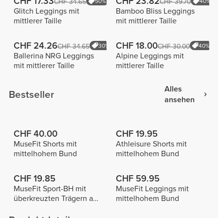
CHF 17.33
CHF 23.82
CHF 34.65
50%
CHF 39.70
40%
Glitch Leggings mit
Bamboo Bliss Leggings
mittlerer Taille
mit mittlerer Taille
CHF 24.26
CHF 18.00
CHF 34.65
30%
CHF 30.00
40%
Ballerina NRG Leggings
Alpine Leggings mit
mit mittlerer Taille
mittlerer Taille
Alles
Bestseller
ansehen
CHF 40.00
CHF 19.95
MuseFit Shorts mit
Athleisure Shorts mit
mittelhohem Bund
mittelhohem Bund
CHF 19.85
CHF 59.95
MuseFit Sport-BH mit
MuseFit Leggings mit
überkreuzten Trägern am
mittelhohem Bund
Rücken