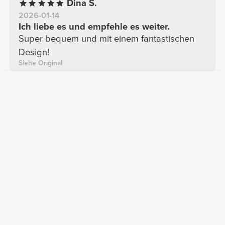
Dina S.
2026-01-14
Ich liebe es und empfehle es weiter.
Super bequem und mit einem fantastischen
Design!
Siehe Original
Vanesa G.
2025-11-20
Die Kompressionsstrumpfhose ist bequem
und passt sehr gut
Ich war von den Kompressionsstrumpfhosen
wirklich überrascht; sie sind bequem und
passen super. Meine Bestellung kam sehr
schnell an.
Siehe Original