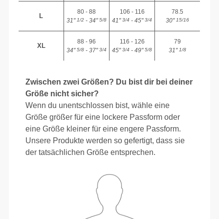
80 - 88
106 - 116
78.5
L
31"
- 34"
41"
- 45"
30"
1/2
5/8
3/4
3/4
15/16
88 - 96
116 - 126
79
XL
34"
- 37"
45"
- 49"
31"
5/8
3/4
3/4
5/8
1/8
Zwischen zwei Größen? Du bist dir bei deiner
Größe nicht sicher?
Wenn du unentschlossen bist, wähle eine
Größe größer für eine lockere Passform oder
eine Größe kleiner für eine engere Passform.
Unsere Produkte werden so gefertigt, dass sie
der tatsächlichen Größe entsprechen.