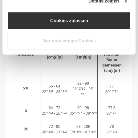
Details zeigen
EMPFOHLENE GRÖSSE BASIEREND AUF D
EINEN KÖRPERMASSEN
Cookies zulassen
INNEN-
Nur notwendige Cookies
SAUM
Vom Schritt
TAILLE
HÜFTE
GRÖSSE
bis zum
(cm)/(in)
(cm)/(in)
Saum
gemessen
(cm)/(in)
82 - 90
56 - 64
77
XS
32"
- 35"
5/16
22"
- 25"
30"
1/8
1/4
5/16
7/16
64 - 72
90 - 98
77.5
S
25"
- 28"
35"
- 38"
30"
1/4
3/8
7/16
5/8
1/2
72 - 80
98 - 106
78
M
28"
- 31"
38"
- 41"
30"
3/8
1/2
5/8
3/4
3/4