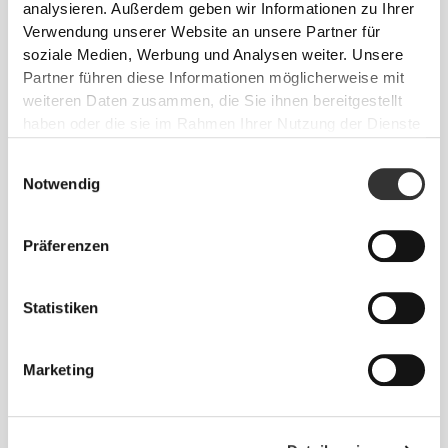
analysieren. Außerdem geben wir Informationen zu Ihrer
Sich jeden Tag bequem und frei bewegen zu
Verwendung unserer Website an unsere Partner für
können, das ist die Devise.
soziale Medien, Werbung und Analysen weiter. Unsere
Partner führen diese Informationen möglicherweise mit
weiteren Daten zusammen, die Sie ihnen bereitgestellt
haben oder die sie im Rahmen Ihrer Nutzung der Dienste
gesammelt haben.
Einwilligungsauswahl
Notwendig
Präferenzen
Statistiken
Marketing
Absolute Bewegungsfreiheit. Deine bequeme,
entspannte Passform für einen lässigen Look.