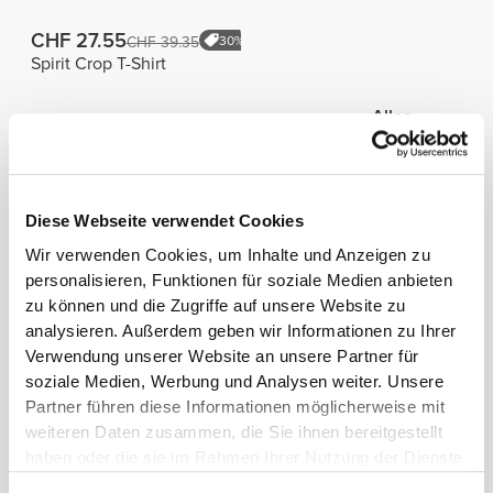
CHF 27.55
CHF 39.35
30%
Spirit Crop T-Shirt
Alles
Ähnliche Produkte
ansehen
CHF 29.52
CHF 29.76
CHF 49.20
40%
CHF 49.60
40%
Diese Webseite verwendet Cookies
BFF NRG Leggings mit
Peach Perfect Leggings
Wir verwenden Cookies, um Inhalte und Anzeigen zu
normaler Taille
mit normaler Taille
personalisieren, Funktionen für soziale Medien anbieten
zu können und die Zugriffe auf unsere Website zu
CHF 29.52
CHF 27.55
CHF 49.20
40%
CHF 39.35
30%
analysieren. Außerdem geben wir Informationen zu Ihrer
BFF NRG Leggings mit
Contour Leggings mit
Verwendung unserer Website an unsere Partner für
normaler Taille
normaler Taille
soziale Medien, Werbung und Analysen weiter. Unsere
Partner führen diese Informationen möglicherweise mit
Alles
Bestseller
weiteren Daten zusammen, die Sie ihnen bereitgestellt
ansehen
haben oder die sie im Rahmen Ihrer Nutzung der Dienste
gesammelt haben.