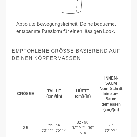
Absolute Bewegungsfreiheit. Deine bequeme,
entspannte Passform für einen lässigen Look.
EMPFOHLENE GRÖSSE BASIEREND AUF D
EINEN KÖRPERMASSEN
INNEN-
SAUM
Vom Schritt
TAILLE
HÜFTE
GRÖSSE
bis zum
(cm)/(in)
(cm)/(in)
Saum
gemessen
(cm)/(in)
82 - 90
56 - 64
77
XS
32"
- 35"
5/16
22"
- 25"
30"
1/8
1/4
5/16
7/16