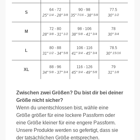
64 - 72
90 - 98
77.5
S
25"
- 28"
35"
- 38"
30"
1/4
3/8
7/16
5/8
1/2
72 - 80
98 - 106
78
M
28"
- 31"
38"
- 41"
30"
3/8
1/2
5/8
3/4
3/4
80 - 88
106 - 116
78.5
L
31"
- 34"
41"
- 45"
30"
1/2
5/8
3/4
3/4
15/16
88 - 96
116 - 126
79
XL
34"
- 37"
45"
- 49"
31"
5/8
3/4
3/4
5/8
1/8
Zwischen zwei Größen? Du bist dir bei deiner
Größe nicht sicher?
Wenn du unentschlossen bist, wähle eine
Größe größer für eine lockere Passform oder
eine Größe kleiner für eine engere Passform.
Unsere Produkte werden so gefertigt, dass sie
der tatsächlichen Größe entsprechen.