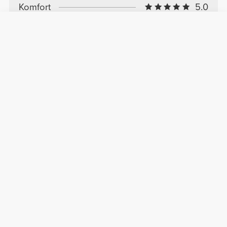
Komfort
5.0
Qualität
5.0
Kundenbewertungen
Rui S.
2026-01-30
Komfort
Qualität
Spitze
Super bequem und von ausgezeichneter
Qualität.
Siehe Original
Hinterlasse deine Bewertung