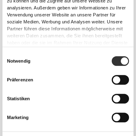
zu können und die Zugriffe auf unsere Website zu
Siehe Größentabelle in der Beschreibung.
analysieren. Außerdem geben wir Informationen zu Ihrer
Verwendung unserer Website an unsere Partner für
soziale Medien, Werbung und Analysen weiter. Unsere
Zusammensetzung
Partner führen diese Informationen möglicherweise mit
95% Polyamid
weiteren Daten zusammen, die Sie ihnen bereitgestellt
5% Elastan
haben oder die sie im Rahmen Ihrer Nutzung der Dienste
Made in Portugal
gesammelt haben.
Einwilligungsauswahl
Notwendig
Präferenzen
Größen-Guide
Statistiken
Marketing
Dieser Artikel