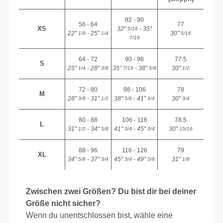
82 - 90
56 - 64
77
XS
32"
- 35"
5/16
22"
- 25"
30"
1/8
1/4
5/16
7/16
64 - 72
90 - 98
77.5
S
25"
- 28"
35"
- 38"
30"
1/4
3/8
7/16
5/8
1/2
72 - 80
98 - 106
78
M
28"
- 31"
38"
- 41"
30"
3/8
1/2
5/8
3/4
3/4
80 - 88
106 - 116
78.5
L
31"
- 34"
41"
- 45"
30"
1/2
5/8
3/4
3/4
15/16
88 - 96
116 - 126
79
XL
34"
- 37"
45"
- 49"
31"
5/8
3/4
3/4
5/8
1/8
Zwischen zwei Größen? Du bist dir bei deiner
Größe nicht sicher?
Wenn du unentschlossen bist, wähle eine