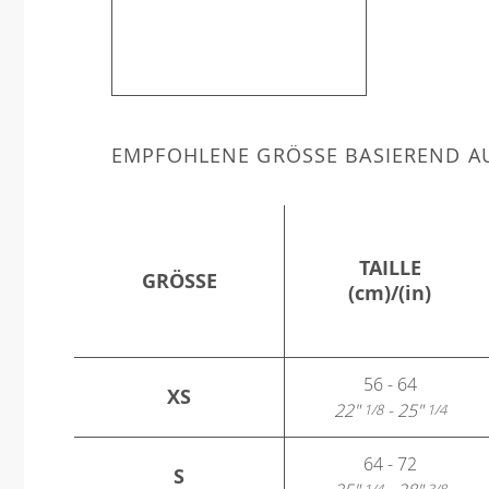
EMPFOHLENE GRÖSSE BASIEREND AU
TAILLE
GRÖSSE
(cm)/(in)
56 - 64
XS
22"
- 25"
1/8
1/4
64 - 72
S