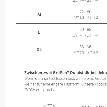
25"
- 28"
1/4
3/8
72 - 80
M
28"
- 31"
3/8
1/2
80 - 88
L
31"
- 34"
1/2
5/8
88 - 96
XL
34"
- 37"
5/8
3/4
Zwischen zwei Größen? Du bist dir bei dein
Wenn du unentschlossen bist, wähle eine Größe 
kleiner für eine engere Passform. Unsere Produkt
Größe entsprechen.