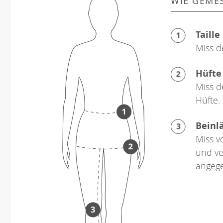
WIE GEME
Taille
Miss d
Hüfte
Miss d
Hüfte.
Beinl
Miss v
und ve
angeg