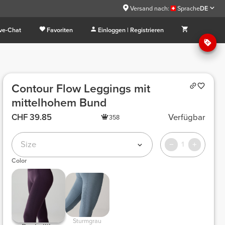
Versand nach:
Sprache
DE
ive-Chat
Favoriten
Einloggen | Registrieren
Contour Flow Leggings mit
mittelhohem Bund
CHF 39.85
Verfügbar
358
Size
1
Color
Sturmgrau