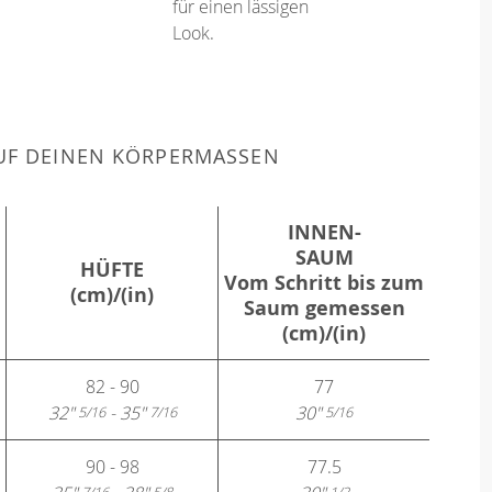
für einen lässigen
Look.
F DEINEN KÖRPERMASSEN
INNEN-
SAUM
HÜFTE
Vom Schritt bis zum
(cm)/(in)
Saum gemessen
(cm)/(in)
82 - 90
77
32"
- 35"
30"
5/16
7/16
5/16
90 - 98
77.5