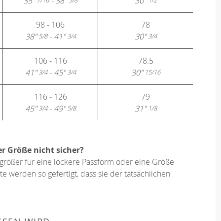
35"
- 38"
30"
7/16
5/8
1/2
98 - 106
78
38"
- 41"
30"
5/8
3/4
3/4
106 - 116
78.5
41"
- 45"
30"
3/4
3/4
15/16
116 - 126
79
45"
- 49"
31"
3/4
5/8
1/8
er Größe nicht sicher?
größer für eine lockere Passform oder eine Größe
e werden so gefertigt, dass sie der tatsächlichen