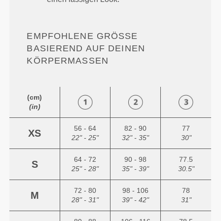
EMPFOHLENE GRÖSSE B
ASIEREND AUF DEINEN K
ÖRPERMASSEN
(cm)
(in)
56 - 64
82 - 90
77
XS
22" - 25"
32" - 35"
30"
64 - 72
90 - 98
77.5
S
25" - 28"
35" - 39"
30.5"
72 - 80
98 - 106
78
M
28" - 31"
39" - 42"
31"