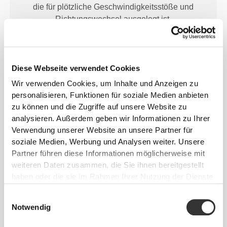
die für plötzliche Geschwindigkeitsstöße und
Richtungswechsel ausgelegt ist.
Diese Webseite verwendet Cookies
Wir verwenden Cookies, um Inhalte und Anzeigen zu
personalisieren, Funktionen für soziale Medien anbieten
GENAU
PASSEND
zu können und die Zugriffe auf unsere Website zu
analysieren. Außerdem geben wir Informationen zu Ihrer
Entworfen mit einem ausreichend hohen
Verwendung unserer Website an unsere Partner für
Taillenbund, um Unterstützung zu bieten und bei
soziale Medien, Werbung und Analysen weiter. Unsere
intensiveren Übungen an Ort und Stelle zu bleiben,
Partner führen diese Informationen möglicherweise mit
ohne zu viel einzuengen oder zu bedecken.
weiteren Daten zusammen, die Sie ihnen bereitgestellt
haben oder die sie im Rahmen Ihrer Nutzung der Dienste
gesammelt haben.
Einwilligungsauswahl
Notwendig