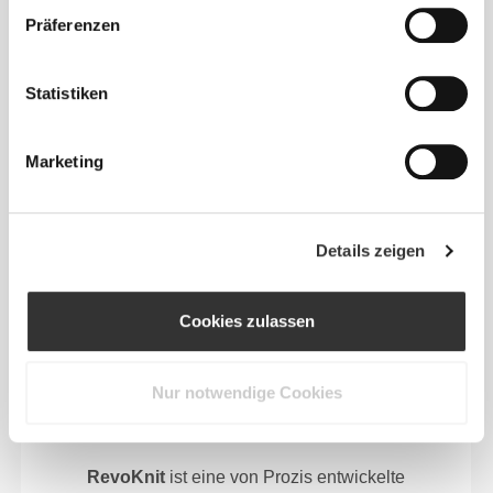
MEHR ALS
DAS AUGE
Präferenzen
FASSEN KANN
Statistiken
Speziell entwickelte Fasertechnologie mit
feuchtigkeitsableitenden Eigenschaften, die dir
helfen, trocken und bequem zu bleiben.
Marketing
Details zeigen
ENTWICKELT MIT
REVOKNIT
-TECHNOLOGIE
Cookies zulassen
Nur notwendige Cookies
RevoKnit
ist eine von Prozis entwickelte