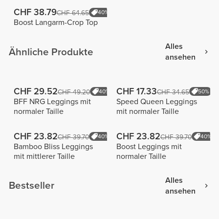
CHF 38.79
CHF 64.65
40%
Boost Langarm-Crop Top
Alles
Ähnliche Produkte
ansehen
CHF 29.52
CHF 17.33
CHF 49.20
40%
CHF 34.65
50%
BFF NRG Leggings mit
Speed Queen Leggings
normaler Taille
mit normaler Taille
CHF 23.82
CHF 23.82
CHF 39.70
40%
CHF 39.70
40%
Bamboo Bliss Leggings
Boost Leggings mit
mit mittlerer Taille
normaler Taille
Alles
Bestseller
ansehen