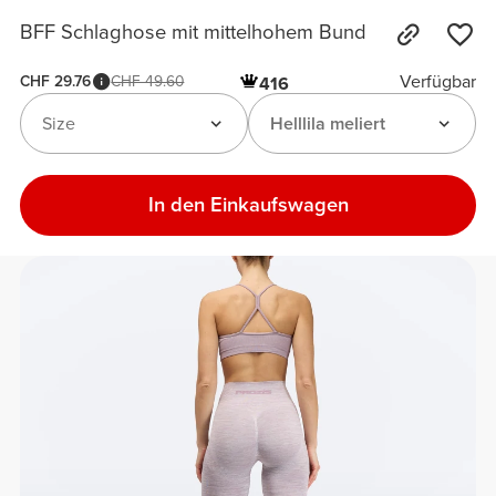
BFF Schlaghose mit mittelhohem Bund
Verfügbar
CHF 29.76
CHF 49.60
416
Size
Helllila meliert
In den Einkaufswagen