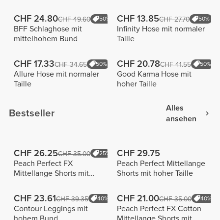
CHF 24.80
CHF 13.85
CHF 49.60
50%
CHF 27.70
50%
BFF Schlaghose mit
Infinity Hose mit normaler
mittelhohem Bund
Taille
CHF 17.33
CHF 20.78
CHF 34.65
50%
CHF 41.55
50%
Allure Hose mit normaler
Good Karma Hose mit
Taille
hoher Taille
Alles
Bestseller
ansehen
CHF 26.25
CHF 29.75
CHF 35.00
25%
Peach Perfect FX
Peach Perfect Mittellange
Mittellange Shorts mit
Shorts mit hoher Taille
normaler Taille
CHF 23.61
CHF 21.00
CHF 39.35
40%
CHF 35.00
40%
Contour Leggings mit
Peach Perfect FX Cotton
hohem Bund
Mittellange Shorts mit