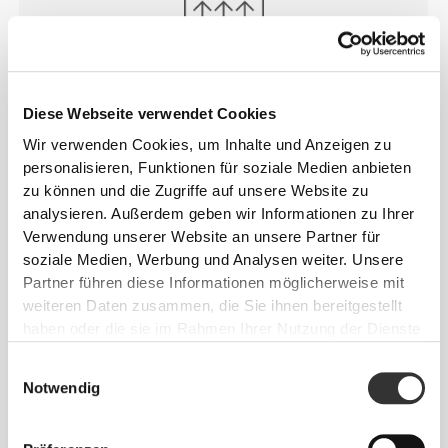
MEHR ALS
DAS AUGE
Diese Webseite verwendet Cookies
FASSEN KANN
Wir verwenden Cookies, um Inhalte und Anzeigen zu
personalisieren, Funktionen für soziale Medien anbieten
Speziell entwickelte Fasertechnologie mit
zu können und die Zugriffe auf unsere Website zu
feuchtigkeitsableitenden Eigenschaften, die dir
analysieren. Außerdem geben wir Informationen zu Ihrer
helfen, trocken und bequem zu bleiben.
Verwendung unserer Website an unsere Partner für
soziale Medien, Werbung und Analysen weiter. Unsere
Partner führen diese Informationen möglicherweise mit
weiteren Daten zusammen, die Sie ihnen bereitgestellt
ENTWICKELT MIT
REVOKNIT
haben oder die sie im Rahmen Ihrer Nutzung der Dienste
-TECHNOLOGIE
gesammelt haben.
Einwilligungsauswahl
Notwendig