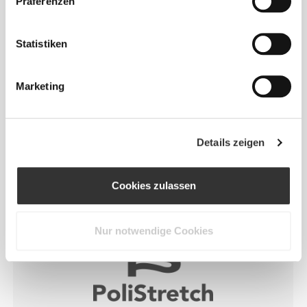
Präferenzen
RevoKnit
ist eine von Prozis entwickelte
Statistiken
fortschrittliche Stricktechnologie, die
leistungsstarke, hautähnliche Kleidungsstücke mit
Marketing
verbesserter Dehnbarkeit, Halt und Komfort schafft.
RevoKnit
leistet mehr, fühlt sich besser an und ist
Details zeigen
schonender für die Umwelt.
Cookies zulassen
FASERTECHNOLOGIE
Nur notwendige Cookies