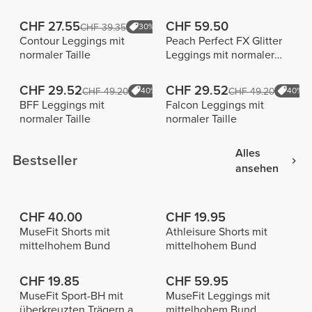
CHF 27.55
CHF 59.50
CHF 39.35
30%
Contour Leggings mit
Peach Perfect FX Glitter
normaler Taille
Leggings mit normaler
Taille
CHF 29.52
CHF 29.52
CHF 49.20
40%
CHF 49.20
40%
BFF Leggings mit
Falcon Leggings mit
normaler Taille
normaler Taille
Alles
Bestseller
ansehen
CHF 40.00
CHF 19.95
MuseFit Shorts mit
Athleisure Shorts mit
mittelhohem Bund
mittelhohem Bund
CHF 19.85
CHF 59.95
MuseFit Sport-BH mit
MuseFit Leggings mit
überkreuzten Trägern am
mittelhohem Bund