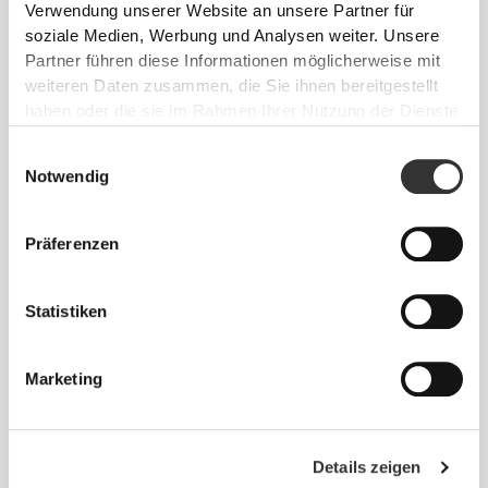
Verwendung unserer Website an unsere Partner für
soziale Medien, Werbung und Analysen weiter. Unsere
Partner führen diese Informationen möglicherweise mit
weiteren Daten zusammen, die Sie ihnen bereitgestellt
haben oder die sie im Rahmen Ihrer Nutzung der Dienste
gesammelt haben.
Einwilligungsauswahl
Notwendig
Info und Pflegehinweise
Präferenzen
Gesamtbewertungen
4.8
(31 Bewertungen)
Statistiken
Alles
Marketing
Aus unserer Community
ansehen
1
Details zeigen