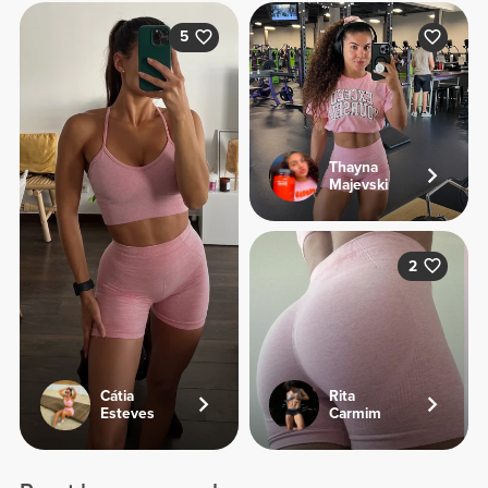
5
Thayna
Majevski
2
Cátia
Rita
Esteves
Carmim