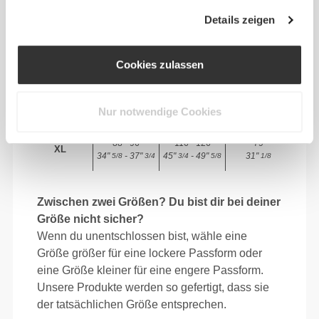
64 - 72
90 - 98
77.5
S
Details zeigen
25"
- 28"
35"
- 38"
30"
1/4
3/8
7/16
5/8
1/2
72 - 80
98 - 106
78
M
Cookies zulassen
28"
- 31"
38"
- 41"
30"
3/8
1/2
5/8
3/4
3/4
80 - 88
106 - 116
78.5
L
Nur notwendige Cookies
31"
- 34"
41"
- 45"
30"
1/2
5/8
3/4
3/4
15/16
88 - 96
116 - 126
79
XL
34"
- 37"
45"
- 49"
31"
5/8
3/4
3/4
5/8
1/8
Zwischen zwei Größen? Du bist dir bei deiner
Größe nicht sicher?
Wenn du unentschlossen bist, wähle eine
Größe größer für eine lockere Passform oder
eine Größe kleiner für eine engere Passform.
Unsere Produkte werden so gefertigt, dass sie
der tatsächlichen Größe entsprechen.