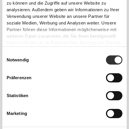
zu können und die Zugriffe auf unsere Website zu
analysieren. Außerdem geben wir Informationen zu Ihrer
Verwendung unserer Website an unsere Partner für
Absolute Bewegungsfreiheit. Deine bequeme,
soziale Medien, Werbung und Analysen weiter. Unsere
entspannte Passform für einen lässigen Look.
Partner führen diese Informationen möglicherweise mit
weiteren Daten zusammen, die Sie ihnen bereitgestellt
haben oder die sie im Rahmen Ihrer Nutzung der Dienste
EMPFOHLENE GRÖSSE BASIEREND AUF D
gesammelt haben.
EINEN KÖRPERMASSEN
Einwilligungsauswahl
Notwendig
INNEN-
SAUM
Präferenzen
Vom Schritt
TAILLE
HÜFTE
GRÖSSE
bis zum
(cm)/(in)
(cm)/(in)
Saum
gemessen
Statistiken
(cm)/(in)
82 - 90
Marketing
56 - 64
77
XS
32"
- 35"
5/16
22"
- 25"
30"
1/8
1/4
5/16
7/16