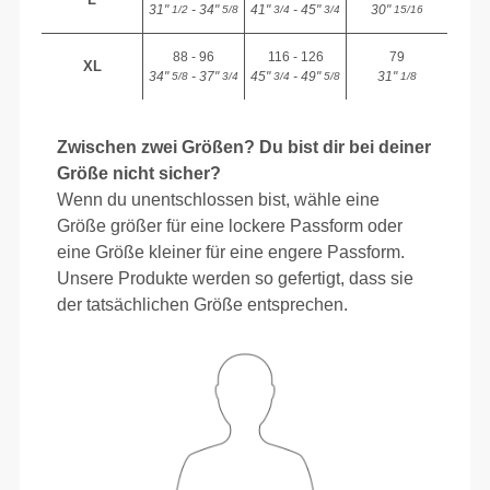
31"
- 34"
41"
- 45"
30"
1/2
5/8
3/4
3/4
15/16
88 - 96
116 - 126
79
XL
34"
- 37"
45"
- 49"
31"
5/8
3/4
3/4
5/8
1/8
Zwischen zwei Größen? Du bist dir bei deiner
Größe nicht sicher?
Wenn du unentschlossen bist, wähle eine
Größe größer für eine lockere Passform oder
eine Größe kleiner für eine engere Passform.
Unsere Produkte werden so gefertigt, dass sie
der tatsächlichen Größe entsprechen.