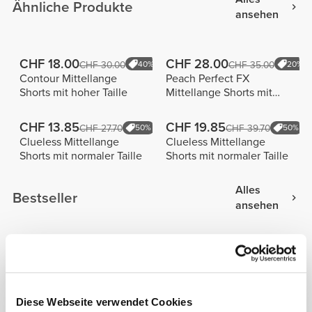
Ähnliche Produkte
ansehen
CHF 18.00
CHF 28.00
CHF 30.00
40%
CHF 35.00
20%
Contour Mittellange
Peach Perfect FX
Shorts mit hoher Taille
Mittellange Shorts mit
normaler Taille
CHF 13.85
CHF 19.85
CHF 27.70
50%
CHF 39.70
50%
Clueless Mittellange
Clueless Mittellange
Shorts mit normaler Taille
Shorts mit normaler Taille
Alles
Bestseller
ansehen
CHF 40.00
CHF 19.95
MuseFit Shorts mit
Athleisure Shorts mit
mittelhohem Bund
mittelhohem Bund
Diese Webseite verwendet Cookies