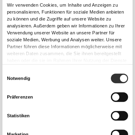
CHF 40.00
CHF 44.65
Wir verwenden Cookies, um Inhalte und Anzeigen zu
MuseFit Mittelhohe
IronMode Shorts
personalisieren, Funktionen für soziale Medien anbieten
Shorts mit V-Ausschnitt
zu können und die Zugriffe auf unsere Website zu
hinten
analysieren. Außerdem geben wir Informationen zu Ihrer
Info und Pflegehinweise
Verwendung unserer Website an unsere Partner für
soziale Medien, Werbung und Analysen weiter. Unsere
Partner führen diese Informationen möglicherweise mit
weiteren Daten zusammen, die Sie ihnen bereitgestellt
Siehe Größentabelle in der Beschreibung.
haben oder die sie im Rahmen Ihrer Nutzung der Dienste
gesammelt haben.
Einwilligungsauswahl
Notwendig
Zusammensetzung
49% Polyamid
44% Polyester
Präferenzen
7% Elastan
Made in Portugal
Statistiken
Marketing