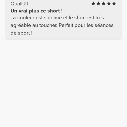
Qualität
Un vrai plus ce short !
La couleur est sublime et le short est très
agréable au toucher. Parfait pour les séances
de sport !
Gina K.
2025-07-28
Komfort
Qualität
Tolle Farbe und hockfest!
Ich liebe die BFF-Kollektion! Diese Sportshorts
sind elastisch und sehr bequem. Die
himmelblaue Farbe ist atemberaubend,
leuchtend und genau das, was ich gesucht
habe! Außerdem sind sie hockfest und