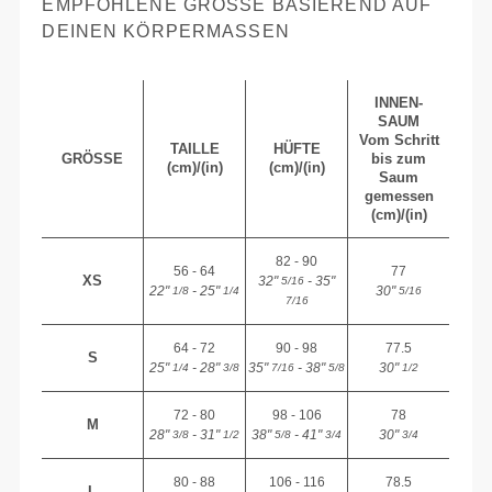
EMPFOHLENE GRÖSSE BASIEREND AUF D
EINEN KÖRPERMASSEN
INNEN-
SAUM
Vom Schritt
TAILLE
HÜFTE
GRÖSSE
bis zum
(cm)/(in)
(cm)/(in)
Saum
gemessen
(cm)/(in)
82 - 90
56 - 64
77
XS
32"
- 35"
5/16
22"
- 25"
30"
1/8
1/4
5/16
7/16
64 - 72
90 - 98
77.5
S
25"
- 28"
35"
- 38"
30"
1/4
3/8
7/16
5/8
1/2
72 - 80
98 - 106
78
M
28"
- 31"
38"
- 41"
30"
3/8
1/2
5/8
3/4
3/4
80 - 88
106 - 116
78.5
L