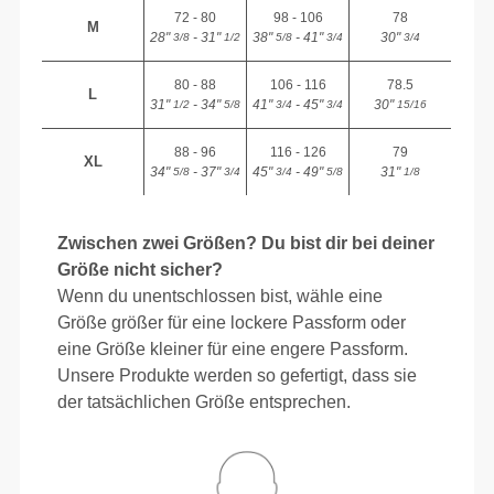
72 - 80
98 - 106
78
M
28"
- 31"
38"
- 41"
30"
3/8
1/2
5/8
3/4
3/4
80 - 88
106 - 116
78.5
L
31"
- 34"
41"
- 45"
30"
1/2
5/8
3/4
3/4
15/16
88 - 96
116 - 126
79
XL
34"
- 37"
45"
- 49"
31"
5/8
3/4
3/4
5/8
1/8
Zwischen zwei Größen? Du bist dir bei deiner
Größe nicht sicher?
Wenn du unentschlossen bist, wähle eine
Größe größer für eine lockere Passform oder
eine Größe kleiner für eine engere Passform.
Unsere Produkte werden so gefertigt, dass sie
der tatsächlichen Größe entsprechen.