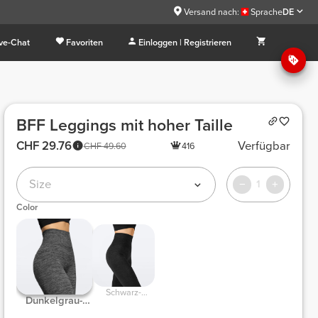
Versand nach:
Sprache
DE
ive-Chat
Favoriten
Einloggen | Registrieren
BFF Leggings mit hoher Taille
CHF 29.76
Verfügbar
CHF 49.60
416
Size
1
Color
Schwarz-
Dunkelgrau-
Melange
Melange