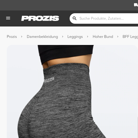
Prozis
Damenbekleidung
Leggings
Hoher Bund
BFF Legg