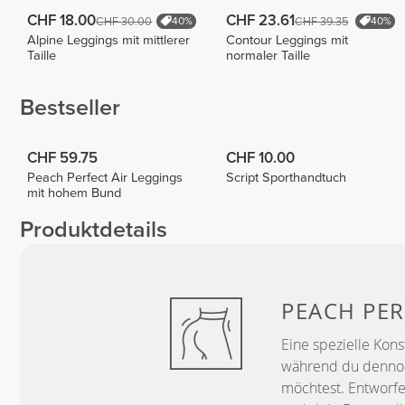
CHF 18.00
CHF 23.61
CHF 30.00
CHF 39.35
40%
40%
Alpine Leggings mit mittlerer
Contour Leggings mit
Taille
normaler Taille
Bestseller
CHF 59.75
CHF 10.00
Peach Perfect Air Leggings
Script Sporthandtuch
mit hohem Bund
Produktdetails
PEACH
PER
Eine spezielle Kons
während du dennoch
möchtest. Entworfe