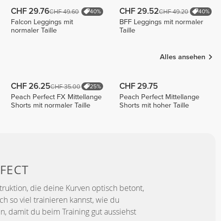
CHF 29.76
CHF 29.52
CHF 49.60
CHF 49.20
40%
40%
Falcon Leggings mit
BFF Leggings mit normaler
normaler Taille
Taille
Alles ansehen
CHF 26.25
CHF 29.75
CHF 35.00
25%
Peach Perfect FX Mittellange
Peach Perfect Mittellange
Shorts mit normaler Taille
Shorts mit hoher Taille
FECT
truktion, die deine Kurven optisch betont,
 so viel trainieren kannst, wie du
n, damit du beim Training gut aussiehst