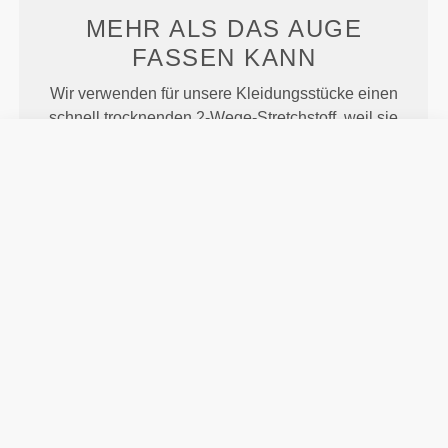
MEHR ALS
DAS AUGE
FASSEN KANN
Wir verwenden für unsere Kleidungsstücke einen
schnell trocknenden 2-Wege-Stretchstoff, weil sie
nicht nur dafür gemacht sind, dass du gut aussiehst,
sondern auch dafür, dass du dich wohlfühlst.
ENTWICKELT MIT
REVOKNIT
-TECHNOLOGIE