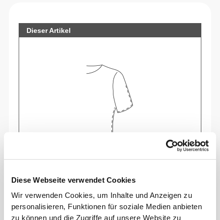
Dieser Artikel
Spüre deinen Körper bei jeder Bewegung.
Diese Webseite verwendet Cookies
Diese engere Passform betont die Silhouette
Wir verwenden Cookies, um Inhalte und Anzeigen zu
deines Körpers.
personalisieren, Funktionen für soziale Medien anbieten
zu können und die Zugriffe auf unsere Website zu