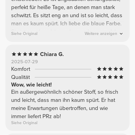
perfekt für heiße Tage, an denen man stark
schwitzt. Es sitzt eng an und ist so leicht, dass
man es kaum spürt. Ich liebe die blaue Farbe.
Sie ist wunderschön und super bequem. Ich
Siehe Original
Weitere anzeigen
kann dieses Modell in allen verfügbaren
Farben wärmstens empfehlen, denn es ist
Chiara G.
jeden Cent wert.
2025-07-29
Komfort
Qualität
Wow, wie leicht!
Ein außergewöhnlich schöner Stoff, so frisch
und leicht, dass man ihn kaum spürt. Er hat
meine Erwartungen übertroffen, und wie
immer liefert PRz ab!
Siehe Original