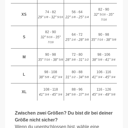
82 - 90
74 - 82
56 - 64
XS
32"
- 35"
5/16
29"
- 32"
22"
- 25"
1/8
5/16
1/8
1/4
7/16
82 - 90
64 - 72
90 - 98
S
32"
- 35"
5/16
25"
- 28"
35"
- 38"
1/4
3/8
7/16
5/8
7/16
90 - 98
72 - 80
98 - 106
M
35"
- 38"
28"
- 31"
38"
- 41"
7/16
5/8
3/8
1/2
5/8
3/4
98 - 108
80 - 88
106 - 116
L
38"
- 41"
31"
- 34"
41"
- 45"
5/8
3/4
1/2
5/8
3/4
3/4
108 - 118
88 - 96
116 - 126
XL
41"
- 45"
34"
- 37"
45"
- 49"
3/4
3/4
5/8
3/4
3/4
5/8
Zwischen zwei Größen? Du bist dir bei deiner
Größe nicht sicher?
Wenn du unentschlossen bist, wähle eine