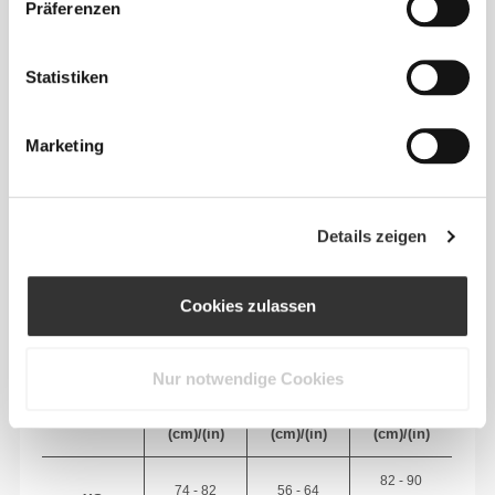
Präferenzen
Statistiken
Marketing
Absolute Bewegungsfreiheit. Deine bequeme,
Details zeigen
entspannte Passform für einen lässigen Look.
Cookies zulassen
EMPFOHLENE GRÖSSE BASIEREND AUF D
EINEN KÖRPERMASSEN
Nur notwendige Cookies
BRUSTUMFANG
TAILLE
HÜFTE
GRÖSSE
(cm)/(in)
(cm)/(in)
(cm)/(in)
82 - 90
74 - 82
56 - 64