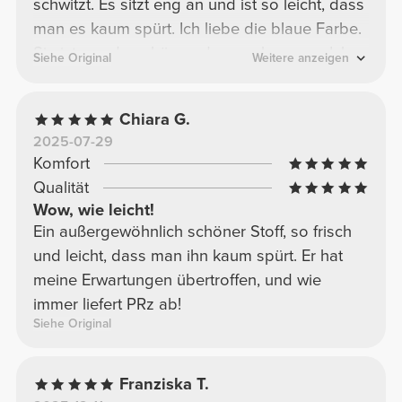
schwitzt. Es sitzt eng an und ist so leicht, dass
man es kaum spürt. Ich liebe die blaue Farbe.
Sie ist wunderschön und super bequem. Ich
Siehe Original
Weitere anzeigen
kann dieses Modell in allen verfügbaren
Farben wärmstens empfehlen, denn es ist
Chiara G.
jeden Cent wert.
2025-07-29
Komfort
Qualität
Wow, wie leicht!
Ein außergewöhnlich schöner Stoff, so frisch
und leicht, dass man ihn kaum spürt. Er hat
meine Erwartungen übertroffen, und wie
immer liefert PRz ab!
Siehe Original
Franziska T.