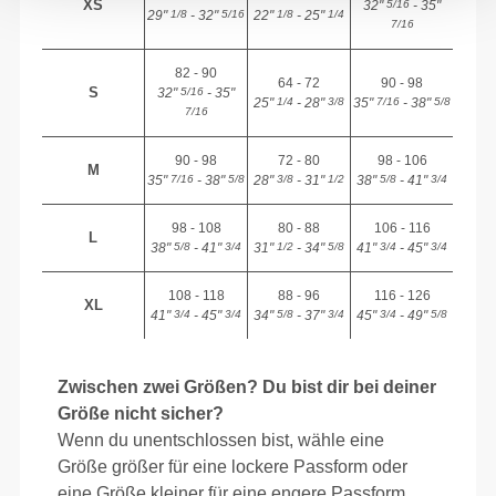
XS
32"
- 35"
5/16
29"
- 32"
22"
- 25"
1/8
5/16
1/8
1/4
7/16
82 - 90
64 - 72
90 - 98
S
32"
- 35"
5/16
25"
- 28"
35"
- 38"
1/4
3/8
7/16
5/8
7/16
90 - 98
72 - 80
98 - 106
M
35"
- 38"
28"
- 31"
38"
- 41"
7/16
5/8
3/8
1/2
5/8
3/4
98 - 108
80 - 88
106 - 116
L
38"
- 41"
31"
- 34"
41"
- 45"
5/8
3/4
1/2
5/8
3/4
3/4
108 - 118
88 - 96
116 - 126
XL
41"
- 45"
34"
- 37"
45"
- 49"
3/4
3/4
5/8
3/4
3/4
5/8
Zwischen zwei Größen? Du bist dir bei deiner
Größe nicht sicher?
Wenn du unentschlossen bist, wähle eine
Größe größer für eine lockere Passform oder
eine Größe kleiner für eine engere Passform.