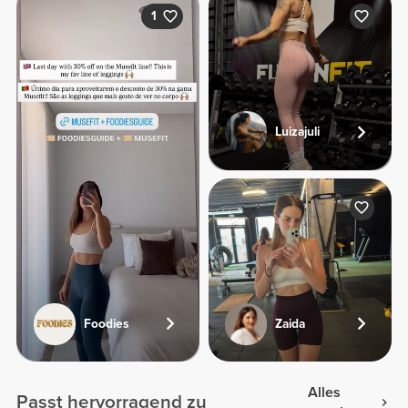
1
Luizajuli
Foodies
Zaida
Alles
Passt hervorragend zu