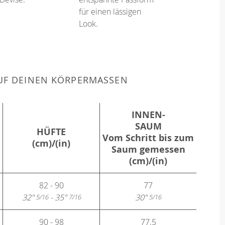
für einen lässigen
Look.
F DEINEN KÖRPERMASSEN
INNEN-
SAUM
HÜFTE
Vom Schritt bis zum
(cm)/(in)
Saum gemessen
(cm)/(in)
82 - 90
77
32"
- 35"
30"
5/16
7/16
5/16
90 - 98
77.5