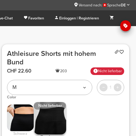
Versand nach:
Sprache
DE
ive-Chat
Favoriten
Einloggen | Registrieren
Athleisure Shorts mit hohem
Bund
CHF 22.60
203
Nicht lieferbar
M
1
Color
Nicht lieferbar
Schwarz