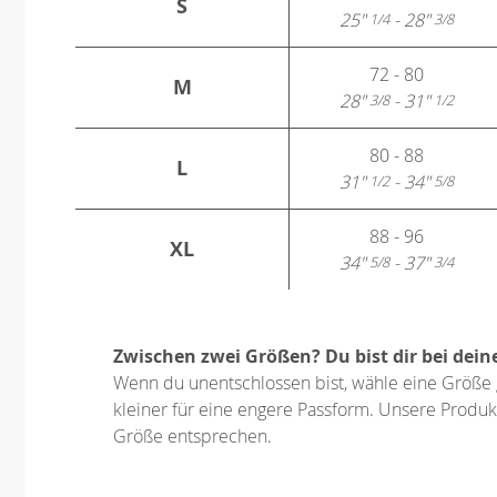
S
25"
- 28"
1/4
3/8
72 - 80
M
28"
- 31"
3/8
1/2
80 - 88
L
31"
- 34"
1/2
5/8
88 - 96
XL
34"
- 37"
5/8
3/4
Zwischen zwei Größen? Du bist dir bei dein
Wenn du unentschlossen bist, wähle eine Größe 
kleiner für eine engere Passform. Unsere Produkt
Größe entsprechen.