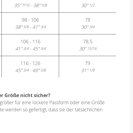
35"
- 38"
30"
7/16
5/8
1/2
98 - 106
78
38"
- 41"
30"
5/8
3/4
3/4
106 - 116
78.5
41"
- 45"
30"
3/4
3/4
15/16
116 - 126
79
45"
- 49"
31"
3/4
5/8
1/8
er Größe nicht sicher?
größer für eine lockere Passform oder eine Größe
e werden so gefertigt, dass sie der tatsächlichen