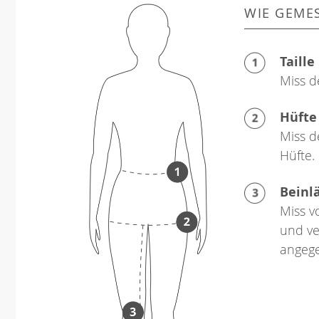
WIE GEME
Taille
Miss d
Hüfte
Miss d
Hüfte.
Beinl
Miss v
und ve
angeg