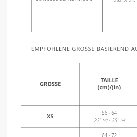
EMPFOHLENE GRÖSSE BASIEREND AU
TAILLE
GRÖSSE
(cm)/(in)
56 - 64
XS
22"
- 25"
1/8
1/4
64 - 72