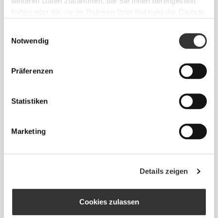
weiteren Daten zusammen, die Sie ihnen bereitgestellt
haben oder die sie im Rahmen Ihrer Nutzung der Dienste
gesammelt haben.
Einwilligungsauswahl
Notwendig
Absolute Bewegungsfreiheit. Deine bequeme,
Präferenzen
entspannte Passform für einen lässigen Look.
Statistiken
EMPFOHLENE GRÖSSE BASIEREND AUF D
EINEN KÖRPERMASSEN
Marketing
BRUST
TAILLE
HÜFTE
GRÖSSE
(cm)/(in)
(cm)/(in)
(cm)/(in)
Details zeigen
88 - 94
74 - 81
89 - 96
S
35" - 37"
29" - 32"
35" - 38"
Cookies zulassen
96 - 102
83 - 90
98 - 105