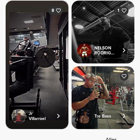
8
1
NELSON
RODRIGUES
Jr
Tre Bass
Villarroel
Alles