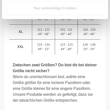
M
38" - 40"
33" - 35"
39" - 41"
Nur notwendige Cookies
104 - 110
92 - 99
107 - 114
L
41" - 43"
36" - 39"
42" - 45"
112 - 122
101 - 111
116 - 126
XL
44" - 48"
40" - 44"
46" - 49"
124 - 134
113 - 123
128 - 138
XXL
49" - 53"
44" - 48"
50" - 54"
Zwischen zwei Größen? Du bist dir bei deiner
Größe nicht sicher?
Wenn du unentschlossen bist, wähle eine
Größe größer für eine lockere Passform oder
eine Größe kleiner für eine engere Passform.
Unsere Produkte werden so gefertigt, dass sie
der tatsächlichen Größe entsprechen.