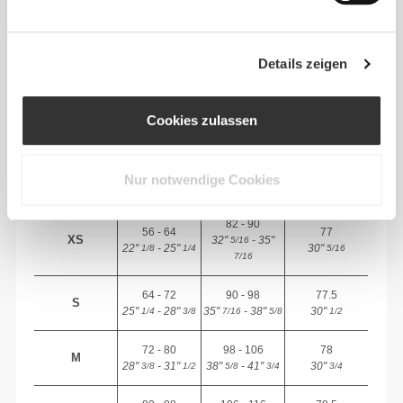
EMPFOHLENE GRÖSSE BASIEREND AUF D
EINEN KÖRPERMASSEN
Details zeigen
INNEN-
SAUM
Cookies zulassen
Vom Schritt
TAILLE
HÜFTE
GRÖSSE
bis zum
(cm)/(in)
(cm)/(in)
Saum
gemessen
Nur notwendige Cookies
(cm)/(in)
82 - 90
56 - 64
77
XS
32"
- 35"
5/16
22"
- 25"
30"
1/8
1/4
5/16
7/16
64 - 72
90 - 98
77.5
S
25"
- 28"
35"
- 38"
30"
1/4
3/8
7/16
5/8
1/2
72 - 80
98 - 106
78
M
28"
- 31"
38"
- 41"
30"
3/8
1/2
5/8
3/4
3/4