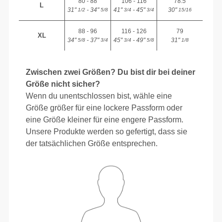
80 - 88
106 - 116
78.5
L
31"
- 34"
41"
- 45"
30"
1/2
5/8
3/4
3/4
15/16
88 - 96
116 - 126
79
XL
34"
- 37"
45"
- 49"
31"
5/8
3/4
3/4
5/8
1/8
Zwischen zwei Größen? Du bist dir bei deiner
Größe nicht sicher?
Wenn du unentschlossen bist, wähle eine
Größe größer für eine lockere Passform oder
eine Größe kleiner für eine engere Passform.
Unsere Produkte werden so gefertigt, dass sie
der tatsächlichen Größe entsprechen.