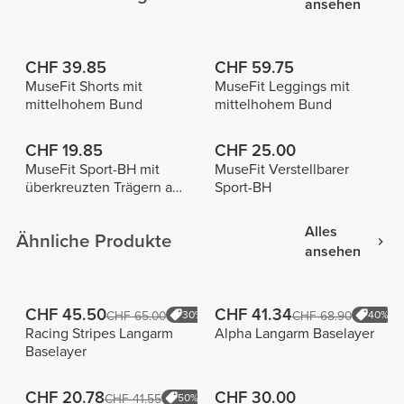
ansehen
CHF 39.85
CHF 59.75
MuseFit Shorts mit
MuseFit Leggings mit
mittelhohem Bund
mittelhohem Bund
CHF 19.85
CHF 25.00
MuseFit Sport-BH mit
MuseFit Verstellbarer
überkreuzten Trägern am
Sport-BH
Rücken
Alles
Ähnliche Produkte
ansehen
CHF 45.50
CHF 41.34
CHF 65.00
30%
CHF 68.90
40%
Racing Stripes Langarm
Alpha Langarm Baselayer
Baselayer
CHF 20.78
CHF 30.00
CHF 41.55
50%