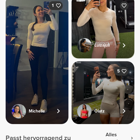
1
Luizajuli
5
Michelle
Olatz
Alles
Passt hervorragend zu