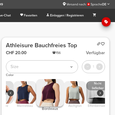
.99
Versand nach:
Sprache
DE
ive-Chat
Favoriten
Einloggen | Registrieren
Athleisure Bauchfreies Top
CHF 20.00
Verfügbar
156
Size
1
Color
Nicht
lieferbar
hwarz
Marineblau
Aschgrün
Elfenbeinweiß
T
Bordeaux