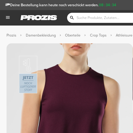
Deine Bestellung kann heute noch verschickt werden.
08
:
34
:
33
Prozis
Damenbekleidung
Oberteile
Crop Tops
Athleisure