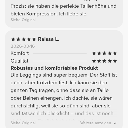
Prozis; sie haben die perfekte Taillenhöhe und
bieten Kompression. Ich liebe sie.
Siehe Original
Raissa L.
2026-03-16
Komfort
Qualität
Robustes und komfortables Produkt
Die Leggings sind super bequem. Der Stoff ist
dünn, aber trotzdem fest. Ich kann sie den
ganzen Tag tragen, ohne dass sie an Taille
oder Beinen einengen. Ich dachte, sie wären
durchsichtig, weil sie so dünn sind, aber sie
sind tatsächlich blickdicht – und das ist noch
viel besser! Endlich habe ich gefunden,
Siehe Original
Weitere anzeigen