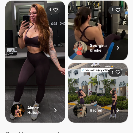
1
1
Georgina
Kreike
1
Aimee
Rachel_sj92
Hutsch