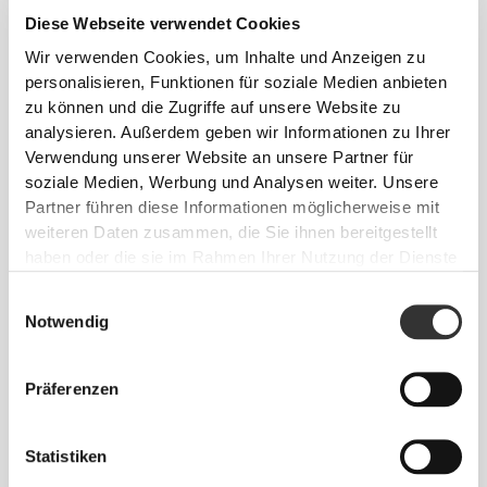
Diese Webseite verwendet Cookies
Wir verwenden Cookies, um Inhalte und Anzeigen zu
personalisieren, Funktionen für soziale Medien anbieten
zu können und die Zugriffe auf unsere Website zu
analysieren. Außerdem geben wir Informationen zu Ihrer
Verwendung unserer Website an unsere Partner für
soziale Medien, Werbung und Analysen weiter. Unsere
Partner führen diese Informationen möglicherweise mit
weiteren Daten zusammen, die Sie ihnen bereitgestellt
haben oder die sie im Rahmen Ihrer Nutzung der Dienste
gesammelt haben.
Einwilligungsauswahl
Notwendig
Absolute Bewegungsfreiheit. Deine bequeme,
entspannte Passform für einen lässigen Look.
Präferenzen
Statistiken
EMPFOHLENE GRÖSSE BASIEREND AUF D
EINEN KÖRPERMASSEN