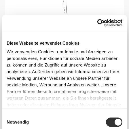
Sich jeden Tag bequem und frei bewegen zu
können, das ist die Devise.
Diese Webseite verwendet Cookies
Wir verwenden Cookies, um Inhalte und Anzeigen zu
Dieser Artikel
personalisieren, Funktionen für soziale Medien anbieten
zu können und die Zugriffe auf unsere Website zu
analysieren. Außerdem geben wir Informationen zu Ihrer
Verwendung unserer Website an unsere Partner für
soziale Medien, Werbung und Analysen weiter. Unsere
Partner führen diese Informationen möglicherweise mit
weiteren Daten zusammen, die Sie ihnen bereitgestellt
haben oder die sie im Rahmen Ihrer Nutzung der Dienste
gesammelt haben.
Einwilligungsauswahl
Notwendig