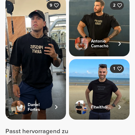
9
2
Antonio
Camacho
1
Daniel
Fitwithdriesandjolien
Fortes
Passt hervorragend zu