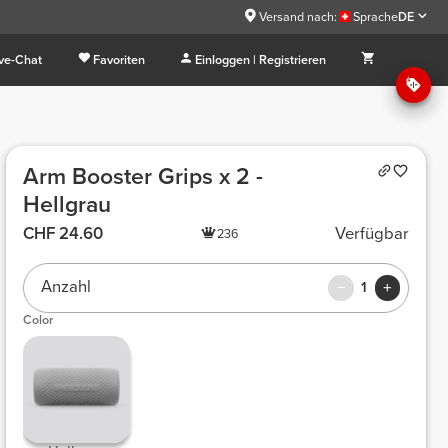
Versand nach:
Sprache
DE
ive-Chat
Favoriten
Einloggen | Registrieren
Arm Booster Grips x 2 -
Hellgrau
CHF 24.60
Verfügbar
236
Anzahl
1
Color