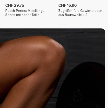
CHF 29.75
CHF 16.90
Peach Perfect Mittellange
Zughilfen fürs Gewichtheben
Shorts mit hoher Taille
aus Baumwolle x 2