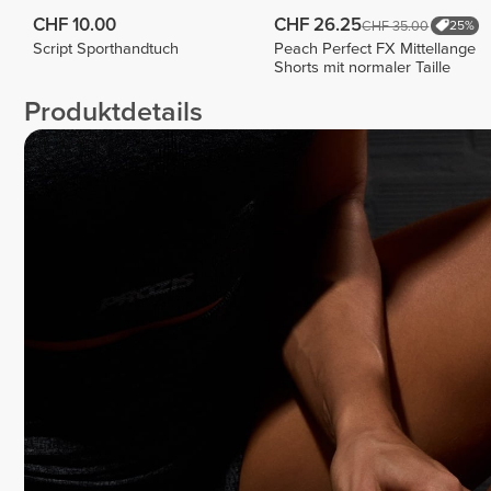
CHF 10.00
CHF 26.25
CHF 35.00
25%
Script Sporthandtuch
Peach Perfect FX Mittellange
Shorts mit normaler Taille
Produktdetails