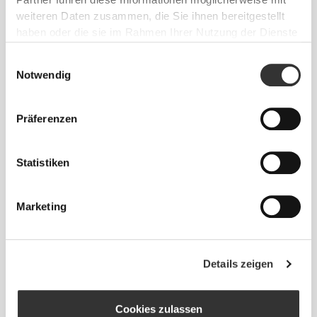
Partner führen diese Informationen möglicherweise mit
weiteren Daten zusammen, die Sie ihnen bereitgestellt
betont die Silhouette deines Körpers.
haben oder die sie im Rahmen Ihrer Nutzung der Dienste
gesammelt haben.
Einwilligungsauswahl
Notwendig
Normal
Präferenzen
Statistiken
Marketing
Das Motto lautet: Sich jeden Tag frei
Details zeigen
und bequem bewegen zu können.
Cookies zulassen