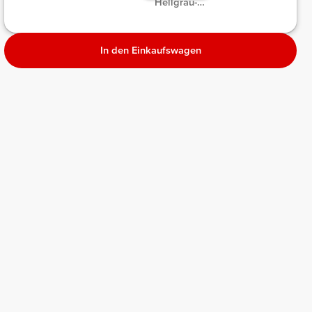
Hellgrau-
Melange
meliert
Melange
Melange
In den Einkaufswagen