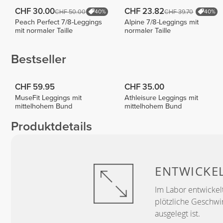
CHF 30.00
CHF 23.82
CHF 50.00
CHF 39.70
40%
40%
Peach Perfect 7/8-Leggings
Alpine 7/8-Leggings mit
mit normaler Taille
normaler Taille
Bestseller
CHF 59.95
CHF 35.00
MuseFit Leggings mit
Athleisure Leggings mit
mittelhohem Bund
mittelhohem Bund
Produktdetails
ENTWICKE
Im Labor entwickelt
plötzliche Geschwi
ausgelegt ist.