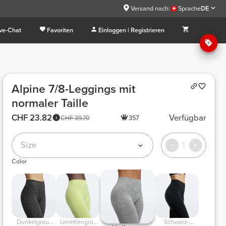
Versand nach:
Sprache
DE
ive-Chat
Favoriten
Einloggen | Registrieren
Alpine 7/8-Leggings mit
normaler Taille
CHF 23.82
Verfügbar
CHF 39.70
357
Size
1
Color
Dunkelgrau-
Limettengrün
Schwarz-