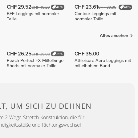
CHF 29.52
CHF 23.61
CHF 49.20
CHF 39.35
40%
40%
BFF Leggings mit normaler
Contour Leggings mit
Taille
normaler Taille
Alles ansehen
CHF 26.25
CHF 35.00
CHF 35.00
25%
Peach Perfect FX Mittellange
Athleisure Aero Leggings mit
Shorts mit normaler Taille
mittelhohem Bund
LT, UM
SICH ZU DEHNEN
e 2-Wege-Stretch-Konstruktion, die für
ndigkeitsstöße und Richtungswechsel