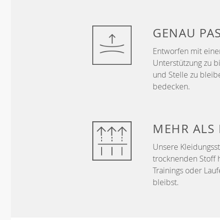
GENAU
PA
Entworfen mit ein
Unterstützung zu b
und Stelle zu bleib
bedecken.
MEHR ALS
Unsere Kleidungss
trocknenden Stoff 
Trainings oder Lau
bleibst.