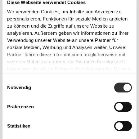
Diese Webseite verwendet Cookies
Wir verwenden Cookies, um Inhalte und Anzeigen zu
MASSE
personalisieren, Funktionen für soziale Medien anbieten
zu können und die Zugriffe auf unsere Website zu
analysieren. Außerdem geben wir Informationen zu Ihrer
Ein Behälter
Verwendung unserer Website an unsere Partner für
soziale Medien, Werbung und Analysen weiter. Unsere
Partner führen diese Informationen möglicherweise mit
8 (ø) x 6 (H) cm - 3,14" (ø) x 2,36" (H)
weiteren Daten zusammen, die Sie ihnen bereitgestellt
haben oder die sie im Rahmen Ihrer Nutzung der Dienste
gesammelt haben.
Komplett stapelbare Box
Einwilligungsauswahl
Notwendig
8 (ø) x 15 (H) cm - 3,14" (ø) x 5,91" (H)
Präferenzen
FASSUNGSVERMÖGEN
Statistiken
3 x 170 ml