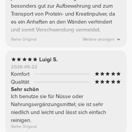
besonders gut zur Aufbewahrung und zum
Transport von Protein- und Kreatinpulver, da
es ein Anhaften an den Wänden verhindert
und somit Verschwendung vermeidet.
Ausgezeichnet!
Siehe Original
Weitere anzeigen
Luigi S.
2026-06-22
Komfort
Qualität
Sehr schön
Ich benutze sie für Nüsse oder
Nahrungsergänzungsmittel; sie ist sehr
niedlich und leicht und lässt sich einfach
reinigen.
Siehe Original