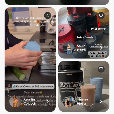
Saule
Oest
Kerstin
Thierry
Colucci
Vieira