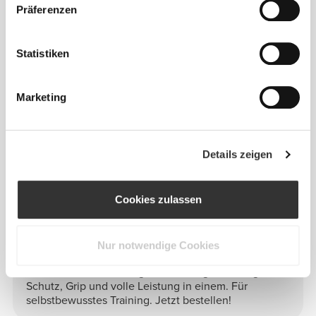
Präferenzen
TIPPS ZUR PASSFORM
Statistiken
EINHEITSGRÖSSE
Marketing
A
- 6.5 cm - 2.55"
|
B
- 8 cm - 3.14"
|
C
- 45 cm -
17.71"
Details zeigen
Cookies zulassen
Info und Pflegehinweise
Nur notwendige Cookies
Trainiere mit den Handgelenkbandagen - Blaugrün:
Schutz, Grip und volle Leistung in einem. Für
selbstbewusstes Training. Jetzt bestellen!