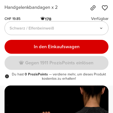
Handgelenkbandagen x 2
Verfügbar
178
CHF 19.85
Schwarz / Elfenbeinweiß
In den Einkaufswagen
Gegen 1911 ProzisPoints einlösen
Du hast
0 ProzisPoints
— verdiene mehr, um dieses Produkt
kostenlos zu erhalten!