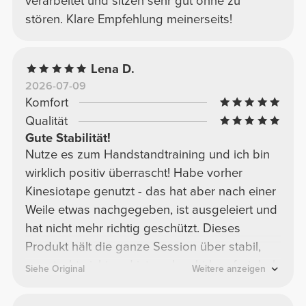
verarbeitet und sitzen sehr gut ohne zu
stören. Klare Empfehlung meinerseits!
Lena D.
2026-07-09
Komfort
Qualität
Gute Stabilität!
Nutze es zum Handstandtraining und ich bin
wirklich positiv überrascht! Habe vorher
Kinesiotape genutzt - das hat aber nach einer
Weile etwas nachgegeben, ist ausgeleiert und
hat nicht mehr richtig geschützt. Dieses
Produkt hält die ganze Session über stabil,
verrutscht nicht und ist auch echt komfortabel,
Siehe Original
Weitere anzeigen
wenn man es richtig anbringt. Überzeugt! -
würde ich wieder kaufen!☺️