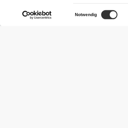
Einwilligungsauswahl
Notwendig
Nützliche Information
Schließe dich unserem Team an!
Werde Partner
AGB
Kundendienst
Versandmöglichkeiten