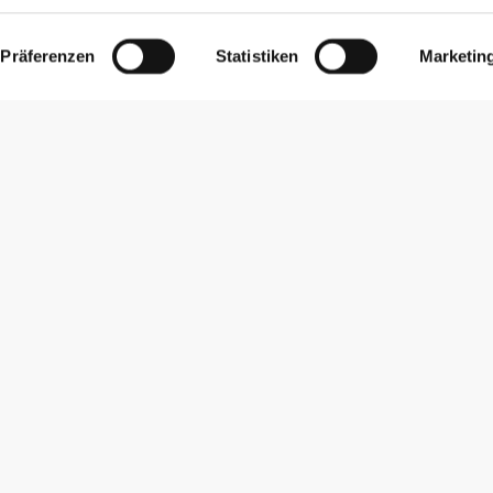
Präferenzen
Statistiken
Marketin
Newsletter abonnieren
Erhalte Neuigkeiten und Angebote per E-Mail direkt in dein
Postfach.
Abonnieren