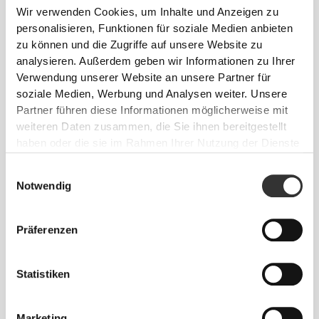
Wir verwenden Cookies, um Inhalte und Anzeigen zu
personalisieren, Funktionen für soziale Medien anbieten
zu können und die Zugriffe auf unsere Website zu
analysieren. Außerdem geben wir Informationen zu Ihrer
Verwendung unserer Website an unsere Partner für
soziale Medien, Werbung und Analysen weiter. Unsere
CHF 59.40
Partner führen diese Informationen möglicherweise mit
weiteren Daten zusammen, die Sie ihnen bereitgestellt
Athleisure P Kapuzenpullover
mit Reißverschluss für Herren
haben oder die sie im Rahmen Ihrer Nutzung der Dienste
gesammelt haben.
Einwilligungsauswahl
Notwendig
Präferenzen
Statistiken
Marketing