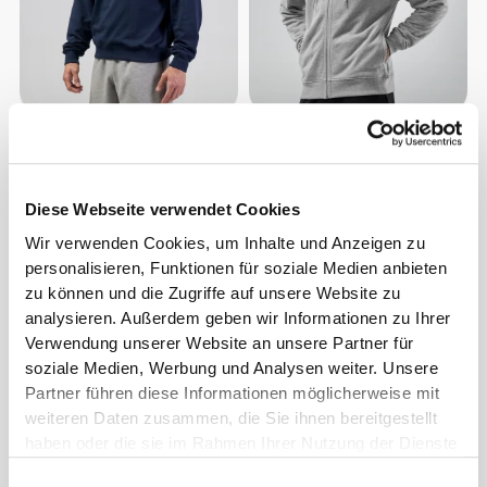
CHF 58.85
CHF 59.40
Athleisure P Herren-
Athleisure P Kapuzenpullover
Sweatshirt mit
mit Reißverschluss für Herren
Halbreißverschluss
Diese Webseite verwendet Cookies
Wir verwenden Cookies, um Inhalte und Anzeigen zu
personalisieren, Funktionen für soziale Medien anbieten
zu können und die Zugriffe auf unsere Website zu
analysieren. Außerdem geben wir Informationen zu Ihrer
Verwendung unserer Website an unsere Partner für
soziale Medien, Werbung und Analysen weiter. Unsere
Partner führen diese Informationen möglicherweise mit
weiteren Daten zusammen, die Sie ihnen bereitgestellt
haben oder die sie im Rahmen Ihrer Nutzung der Dienste
CHF 39.55
CHF 39.55
gesammelt haben.
Athleisure P Sweatshirt für
Athleisure P Sweatshirt für
Einwilligungsauswahl