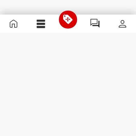
Nützliche Information
Schließe dich unserem Team an!
Werde Partner
AGB
Kundendienst
Newsletter abonnieren
Erhalte Neuigkeiten und
Angebote per E-Mail direkt in
dein Postfach.
Abonnieren
#ExceedYourself