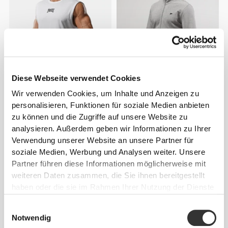
Diese Webseite verwendet Cookies
Wir verwenden Cookies, um Inhalte und Anzeigen zu
CHF 29.45
CHF 70.00
personalisieren, Funktionen für soziale Medien anbieten
IronMode P Tanktop
Athleisure P Herrenjacke
zu können und die Zugriffe auf unsere Website zu
analysieren. Außerdem geben wir Informationen zu Ihrer
Verwendung unserer Website an unsere Partner für
soziale Medien, Werbung und Analysen weiter. Unsere
Partner führen diese Informationen möglicherweise mit
weiteren Daten zusammen, die Sie ihnen bereitgestellt
haben oder die sie im Rahmen Ihrer Nutzung der Dienste
gesammelt haben.
Einwilligungsauswahl
Notwendig