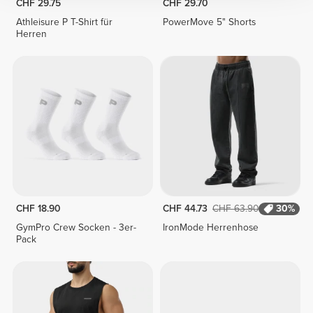
CHF 29.75
CHF 29.70
Athleisure P T-Shirt für
PowerMove 5" Shorts
Herren
CHF 18.90
CHF 44.73
CHF 63.90
30%
GymPro Crew Socken - 3er-
IronMode Herrenhose
Pack