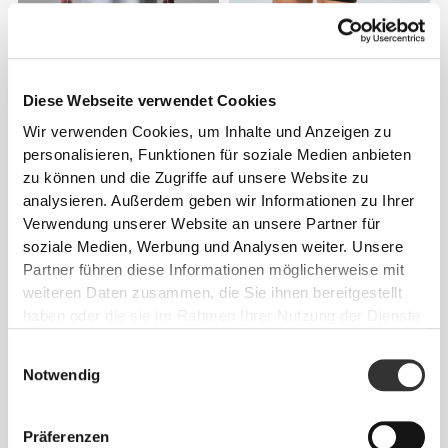
CHF 36.90
CHF 39.35
IronMode IT Oversized T-
Rush Lauf-Shorts
Shirt
Diese Webseite verwendet Cookies
Wir verwenden Cookies, um Inhalte und Anzeigen zu
personalisieren, Funktionen für soziale Medien anbieten
zu können und die Zugriffe auf unsere Website zu
analysieren. Außerdem geben wir Informationen zu Ihrer
Verwendung unserer Website an unsere Partner für
soziale Medien, Werbung und Analysen weiter. Unsere
Partner führen diese Informationen möglicherweise mit
weiteren Daten zusammen, die Sie ihnen bereitgestellt
haben oder die sie im Rahmen Ihrer Nutzung der Dienste
gesammelt haben.
CHF 44.73
CHF 63.90
30%
CHF 29.45
Einwilligungsauswahl
IronMode Herrenhose
IronMode P Tanktop
Notwendig
Präferenzen