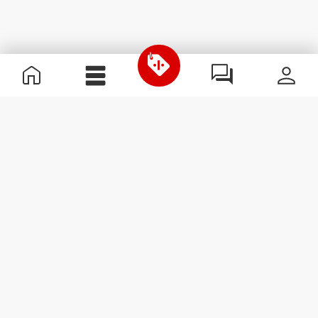
Nützliche Information
Schließe dich unserem Team an!
Werde Partner
AGB
Kundendienst
Newsletter abonnieren
Erhalte Neuigkeiten und
Angebote per E-Mail direkt in
dein Postfach.
Abonnieren
#ExceedYourself