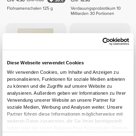
CHF 4.90
CHF 7.00
30%
CHF 16.90
Flohsamenschalen 125 g
Verdauungsprobiotikum 10
Milliarden 30 Portionen
Diese Webseite verwendet Cookies
Wir verwenden Cookies, um Inhalte und Anzeigen zu
personalisieren, Funktionen für soziale Medien anbieten
zu können und die Zugriffe auf unsere Website zu
CHF 10.00
CHF 13.75
analysieren. Außerdem geben wir Informationen zu Ihrer
Ballaststoff-Mix 450g
Glucomannan - Konjac
Verwendung unserer Website an unsere Partner für
Mannan 150 g
soziale Medien, Werbung und Analysen weiter. Unsere
Partner führen diese Informationen möglicherweise mit
weiteren Daten zusammen, die Sie ihnen bereitgestellt
haben oder die sie im Rahmen Ihrer Nutzung der Dienste
gesammelt haben.