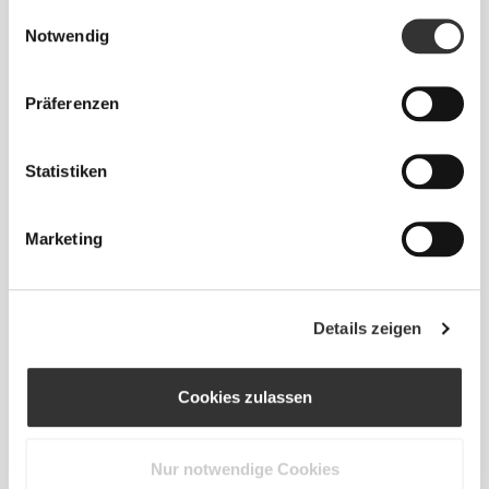
Einwilligungsauswahl
Notwendig
Präferenzen
CHF 6.67
CHF 7.85
15%
CHF 1.36
CHF 1.70
20%
Statistiken
Probiotic Yogurt Starter Mix -
Brauner Leinsamen 200g
8 sticks
Marketing
Details zeigen
Cookies zulassen
Nur notwendige Cookies
CHF 10.00
CHF 24.60