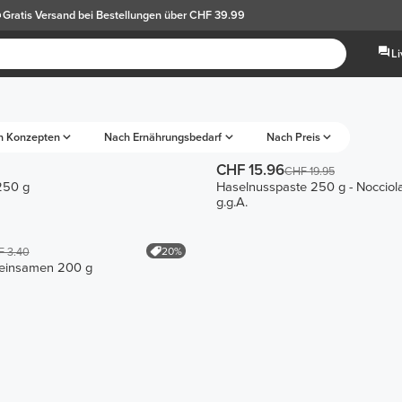
Gratis Versand
bei Bestellungen über CHF 39.99
L
h Konzepten
Nach Ernährungsbedarf
Nach Preis
CHF 15.96
CHF 19.95
250 g
Haselnusspaste 250 g - Nocciol
g.g.A.
20%
 3.40
Leinsamen 200 g