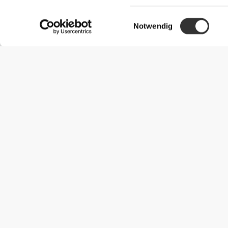
Einwilligungsauswahl
Notwendig
Nützliche Information
Schließe dich unserem Team an!
Werde Partner
AGB
Kundendienst
Versandmöglichkeiten