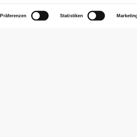
Präferenzen
Statistiken
Marketin
Newsletter abonnieren
Erhalte Neuigkeiten und Angebote per E-Mail direkt in dein
Postfach.
Abonnieren