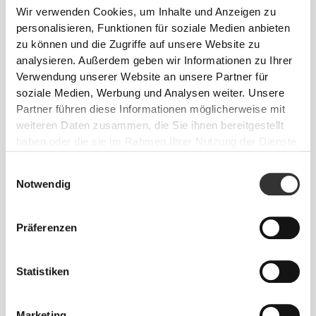
Wir verwenden Cookies, um Inhalte und Anzeigen zu
personalisieren, Funktionen für soziale Medien anbieten
zu können und die Zugriffe auf unsere Website zu
analysieren. Außerdem geben wir Informationen zu Ihrer
Verwendung unserer Website an unsere Partner für
soziale Medien, Werbung und Analysen weiter. Unsere
CHF 36.50
CHF 16.90
Partner führen diese Informationen möglicherweise mit
weiteren Daten zusammen, die Sie ihnen bereitgestellt
Xtreme CLA Tonalin 180
CLA 180 softgels
softgels
haben oder die sie im Rahmen Ihrer Nutzung der Dienste
gesammelt haben.
Einwilligungsauswahl
Notwendig
Präferenzen
Statistiken
Marketing