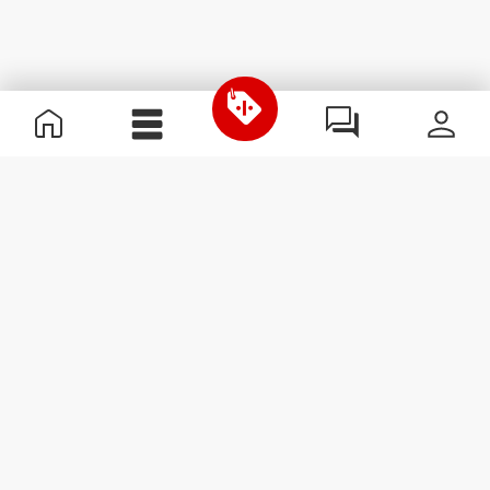
Nützliche Information
Schließe dich unserem Team an!
Werde Partner
AGB
Kundendienst
Newsletter abonnieren
Erhalte Neuigkeiten und
Angebote per E-Mail direkt in
dein Postfach.
Abonnieren
#ExceedYourself