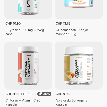
CHF 10.90
CHF 13.75
L-Tyrosine 500 mg 60 veg
Glucomannan - Konjac
caps
Mannan 150 g
CHF 9.63
CHF 13.75
30%
CHF 9.95
Chitosan + Vitamin C 90
Apfelessig 60 vegane
Kapseln
Kapseln