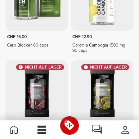
CHF 15.00
CHF 12.90
Carb Blocker 60 caps
Garcinia Cambogia 1500 mg
90 caps
NICHT AUF LAGER
NICHT AUF LAGER
CHF 17.70
CHF 39.70
Phasertech C-BL05 - Carb
Phasertech BurNext 120 caps