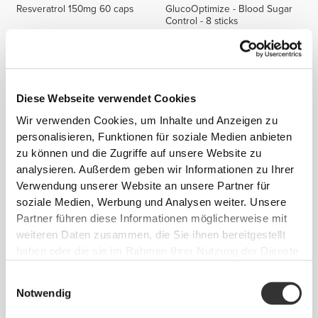
Resveratrol 150mg 60 caps
GlucoOptimize - Blood Sugar
Control - 8 sticks
Diese Webseite verwendet Cookies
Wir verwenden Cookies, um Inhalte und Anzeigen zu
personalisieren, Funktionen für soziale Medien anbieten
zu können und die Zugriffe auf unsere Website zu
analysieren. Außerdem geben wir Informationen zu Ihrer
Verwendung unserer Website an unsere Partner für
CHF 8.85
CHF 10.00
soziale Medien, Werbung und Analysen weiter. Unsere
Spirulina 3000 mg 90 tabs
CLA 90 softgels
Partner führen diese Informationen möglicherweise mit
weiteren Daten zusammen, die Sie ihnen bereitgestellt
haben oder die sie im Rahmen Ihrer Nutzung der Dienste
gesammelt haben.
Einwilligungsauswahl
Notwendig