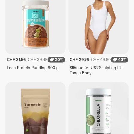
CHF 31.56
CHF 39.45
20%
CHF 29.76
CHF 49.60
40%
Lean Protein Pudding 900 g
Silhouette NRG Sculpting Lift
Tanga-Body