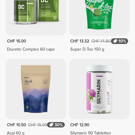
CHF 15.00
CHF 13.32
CHF 14.80
10%
Diuretic Complex 60 caps
Super D-Tox 150 g
CHF 10.50
CHF 15.00
30%
CHF 12.90
Açaí 60 g
Silymarin 90 Tabletten