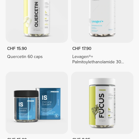
CHF 15.90
CHF 17.90
Quercetin 60 caps
Levagen®+
Palmitoylethanolamide 30
veg caps