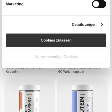
Marketing
Details zeigen
Cookies zulassen
Nur notwendige Cookies
CHF 15.90
CHF 9.63
CHF 13.75
30%
Kiefernrindenextrakt 60
Natürliches Vitamin E 400iu
Kapseln
60 Weichkapseln