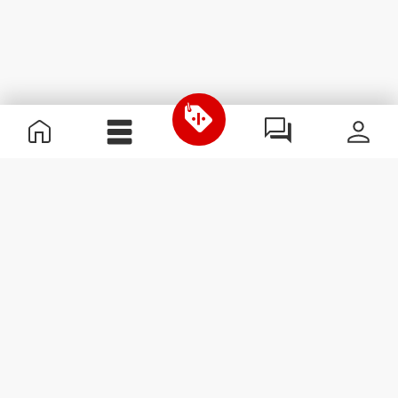
Nützliche Information
Schließe dich unserem Team an!
Werde Partner
AGB
Kundendienst
Newsletter abonnieren
Erhalte Neuigkeiten und
Angebote per E-Mail direkt in
dein Postfach.
Abonnieren