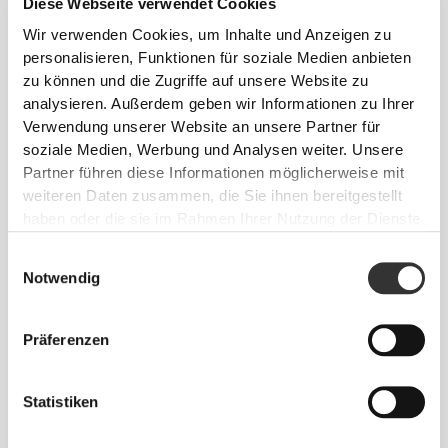
Diese Webseite verwendet Cookies
Wir verwenden Cookies, um Inhalte und Anzeigen zu
personalisieren, Funktionen für soziale Medien anbieten
zu können und die Zugriffe auf unsere Website zu
analysieren. Außerdem geben wir Informationen zu Ihrer
CHF 15.00
CHF 8.95
Verwendung unserer Website an unsere Partner für
Nachtkerze 3150 mg 60
Saw Palmetto Extract 60 caps
soziale Medien, Werbung und Analysen weiter. Unsere
Weichkapseln
Partner führen diese Informationen möglicherweise mit
weiteren Daten zusammen, die Sie ihnen bereitgestellt
haben oder die sie im Rahmen Ihrer Nutzung der Dienste
gesammelt haben.
Einwilligungsauswahl
Notwendig
Präferenzen
Statistiken
CHF 10.00
CHF 15.00
Aktivkohle 60 Kapseln
Sun Complex 60 caps